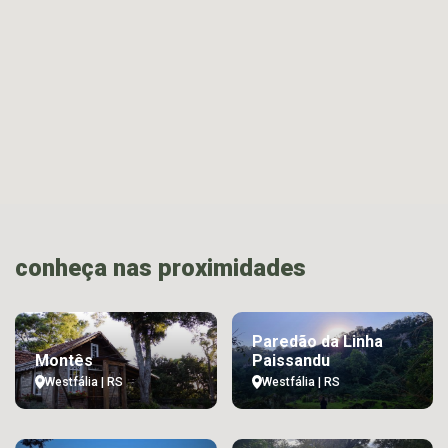
conheça nas proximidades
Paredão da Linha
Montês
Paissandu
Westfália | RS
Westfália | RS