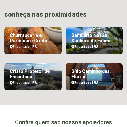
conheça nas proximidades
Churrascaria e
Santuário Nossa
Paradouro Cristo
Senhora de Fátima
Encantado | RS
Encantado | RS
Cristo Protetor de
Sítio Caminho das
Encantado
Flores
Encantado | RS
Encantado | RS
Confira quem são nossos apoiadores