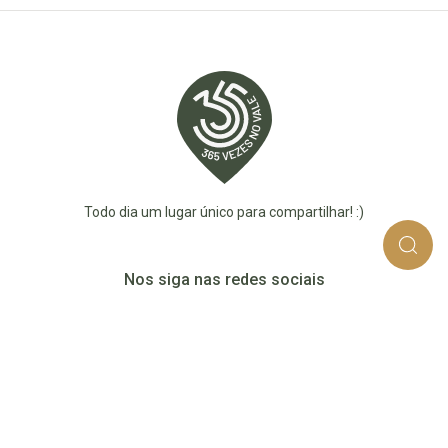
Todo dia um lugar único para compartilhar! :)
Nos siga nas redes sociais
365_vezes_no_vale
365vezesnovaledotaquari
@365vezesnovale5
@365vezesnovale