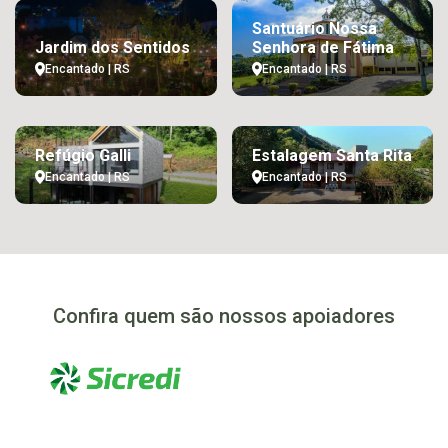
Santuário Nossa
Jardim dos Sentidos
Senhora de Fátima
Encantado | RS
Encantado | RS
Refúgio Galli
Estalagem Santa Rita
Encantado | RS
Encantado | RS
Confira quem são nossos apoiadores