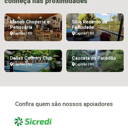
conheça nas proximidades
Mano’s Choperia e
Sítio Recanto da
Petiscaria
Felicidade
Capitão | RS
Capitão | RS
Dallas Country Club
Cascata do Paredão
Capitão | RS
Capitão | RS
Confira quem são nossos apoiadores