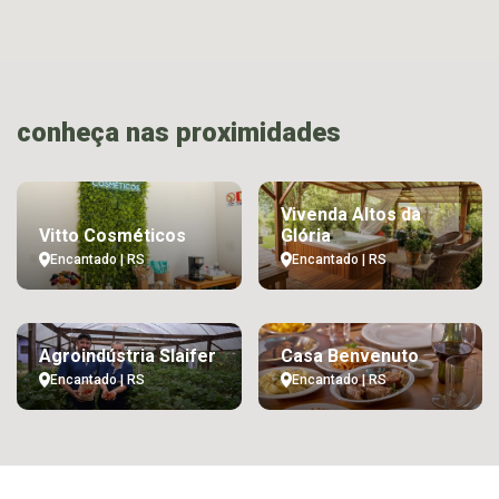
conheça nas proximidades
Vivenda Altos da
Vitto Cosméticos
Glória
Encantado | RS
Encantado | RS
Agroindústria Slaifer
Casa Benvenuto
Encantado | RS
Encantado | RS