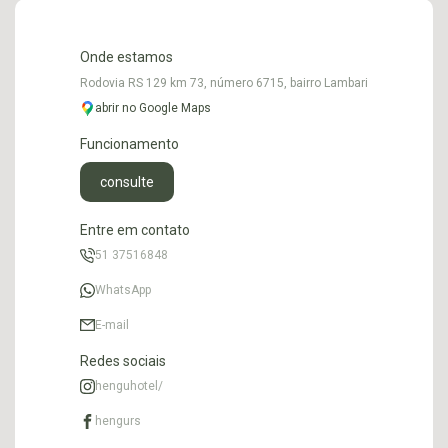
Onde estamos
Rodovia RS 129 km 73, número 6715, bairro Lambari
abrir no Google Maps
Funcionamento
consulte
Entre em contato
51 37516848
WhatsApp
E-mail
Redes sociais
henguhotel/
hengurs