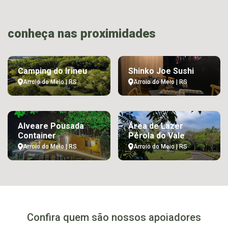
conheça nas proximidades
Camping do Irineu
Shinko Joe Sushi
Arroio do Meio | RS
Arroio do Meio | RS
Alveare Pousada
Área de Lazer
Container
Pérola do Vale
Arroio do Meio | RS
Arroio do Meio | RS
Confira quem são nossos apoiadores