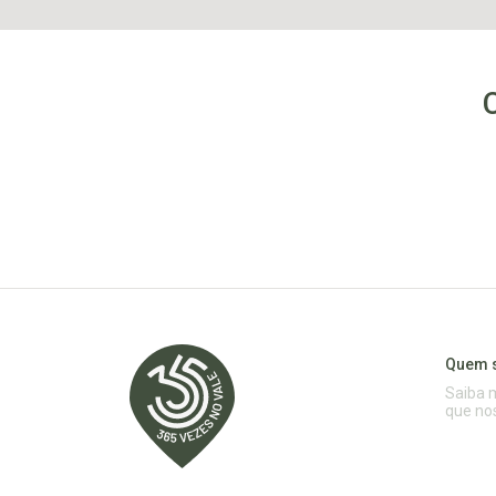
Quem 
Saiba 
que no