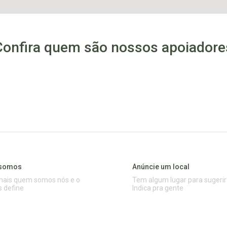
Confira quem são nossos apoiadore
somos
Anúncie um local
mais quem somos nós e o
Tem algum lugar para sugerir
s define
Indica pra gente