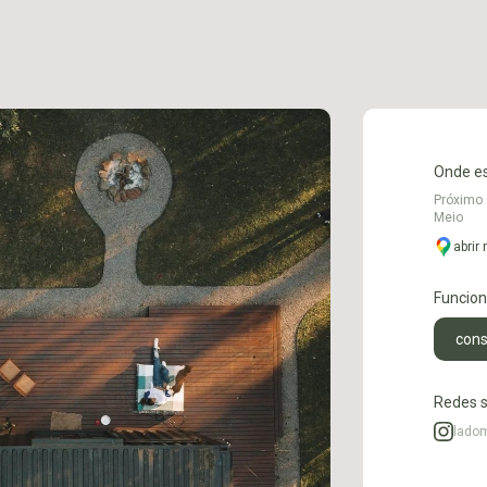
Onde e
Próximo 
Meio
abrir
Funcio
cons
Redes s
ladom