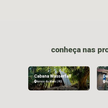
conheça nas pr
Cabana Wasserfall
De
Arroio do Meio | RS
A