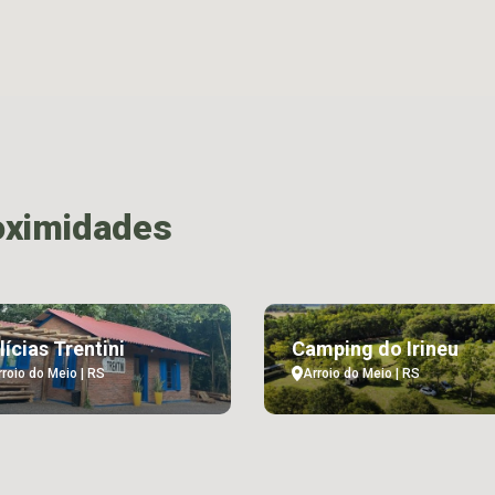
oximidades
lícias Trentini
Camping do Irineu
rroio do Meio | RS
Arroio do Meio | RS