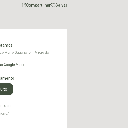
Compartilhar
Salvar
stamos
ao Morro Gaúcho, em Arroio do
 no Google Maps
namento
ulte
ociais
orro/