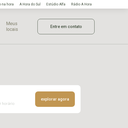
 na hora
A Hora do Sul
Estúdio Alfa
Rádio A Hora
Meus
Entre em contato
locais
explorar agora