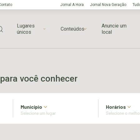
Contato
Jornal A Hora
Jornal Nova Geração
Tudo
Lugares
Anuncie um
Conteúdos
únicos
local
para você conhecer
Município
Horários