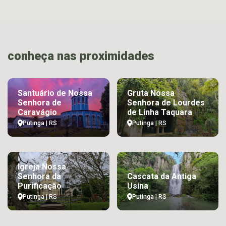
conheça nas proximidades
Santuário de Nossa
Gruta Nossa
Senhora de
Senhora de Lourdes
Caravágio
de Linha Taquara
Putinga | RS
Putinga | RS
Igreja Nossa
Senhora da
Cascata da Antiga
Purificação
Usina
Putinga | RS
Putinga | RS