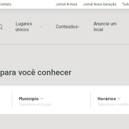
Contato
Jornal A Hora
Jornal Nova Geração
Tudo
Lugares
Anuncie um
Conteúdos
únicos
local
para você conhecer
Município
Horários