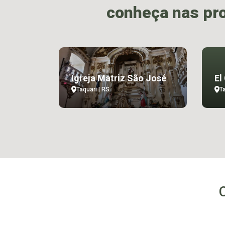
conheça nas pr
Igreja Matriz São José
El
Taquari | RS
Ta