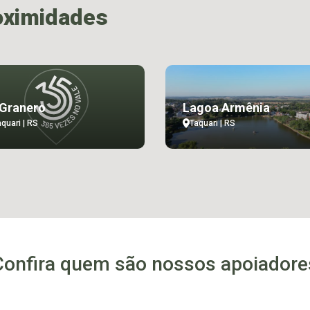
oximidades
 Granero
Lagoa Armênia
quari | RS
Taquari | RS
Confira quem são nossos apoiadore