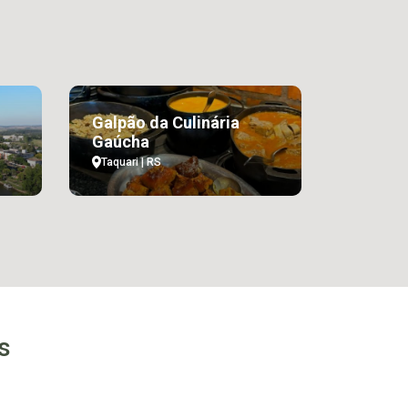
Galpão da Culinária
Gaúcha
Taquari | RS
s