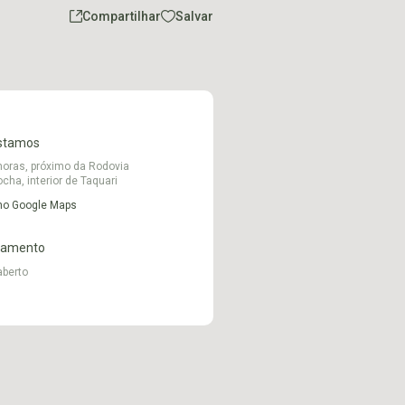
Compartilhar
Salvar
stamos
oras, próximo da Rodovia
cha, interior de Taquari
 no Google Maps
namento
aberto