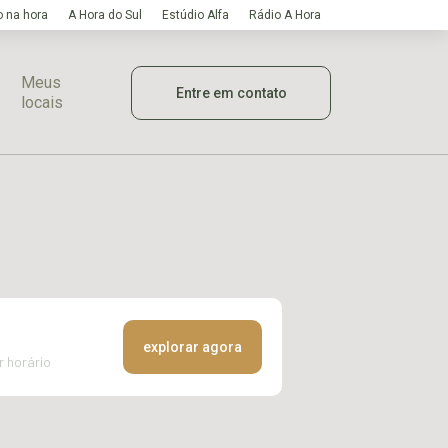
 na hora
A Hora do Sul
Estúdio Alfa
Rádio A Hora
Meus
Entre em contato
locais
explorar agora