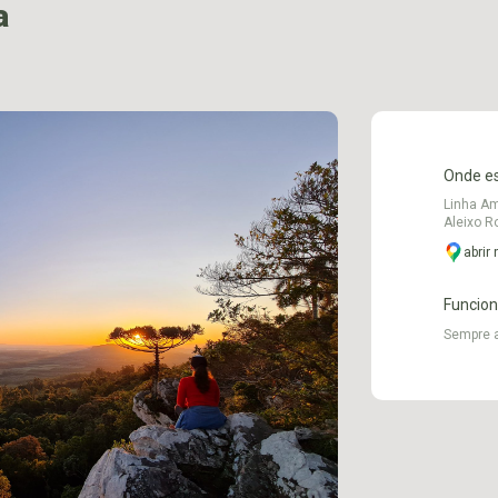
a
Onde e
Linha Am
Aleixo Ro
abrir
Funcio
Sempre 