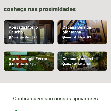
conheça nas proximidades
Pousada Morro
Cabana Bela da
Gaúcho
Montanha
Arroio do Meio | RS
Arroio do Meio | RS
Agroecologia Ferrari
Cabana Wasserfall
Arroio do Meio | RS
Arroio do Meio | RS
Confira quem são nossos apoiadores