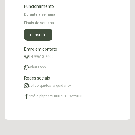
Funcionamento
Durante a semana
Finais de semana
consulte
Entre em contato
54 99613-2600
WhatsApp
Redes sociais
bellaorquidea_orquidario/
profile.php?id=100070169229803