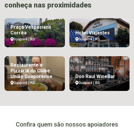
conheça nas proximidades
Praça Vespasiano
Corrêa
Hotel Viajantes
Guaporé | RS
Guaporé | RS
Restaurante e
Pizzaria do Clube
União Guaporense
Don Raul WineBar
Guaporé | RS
Guaporé | RS
Confira quem são nossos apoiadores