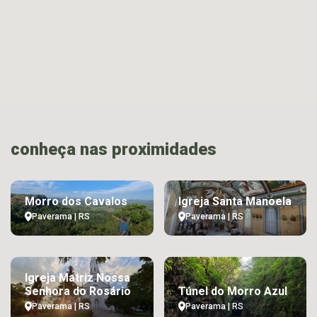
conheça nas proximidades
Morro dos Cavalos
Igreja Santa Manoela
Paverama | RS
Paverama | RS
Igreja Matriz Nossa
Senhora do Rosário
Túnel do Morro Azul
Paverama | RS
Paverama | RS