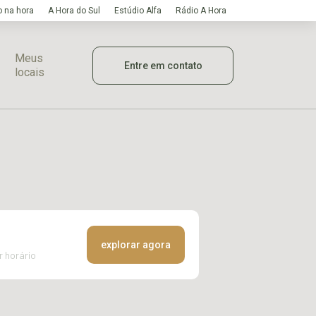
 na hora
A Hora do Sul
Estúdio Alfa
Rádio A Hora
Meus
Entre em contato
locais
explorar agora