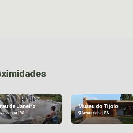
oximidades
rau de Janeiro
Museu do Tijolo
rvorezinha | RS
Arvorezinha | RS