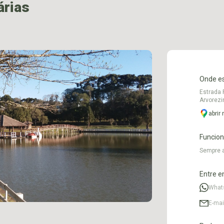
árias
Onde e
Estrada F
Arvorezi
abrir
Funcio
Sempre 
Entre e
What
E-mai