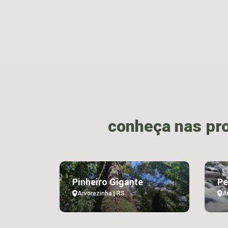
conheça nas pr
Pinheiro Gigante
Pe
Arvorezinha | RS
A