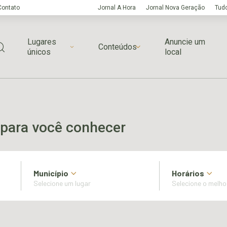
Contato
Jornal A Hora
Jornal Nova Geração
Tudo
Lugares
Anuncie um
Conteúdos
únicos
local
para você conhecer
Município
Horários