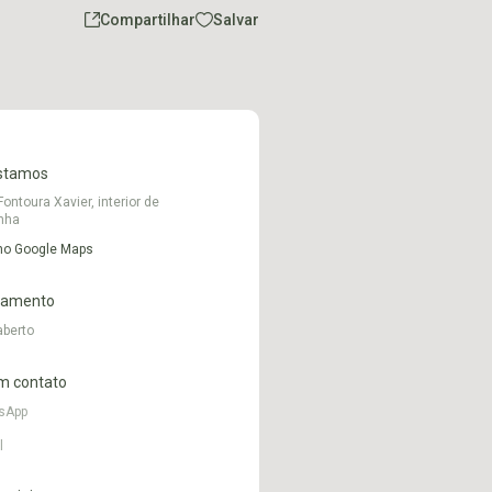
Compartilhar
Salvar
stamos
ontoura Xavier, interior de
nha
 no Google Maps
namento
aberto
m contato
sApp
l