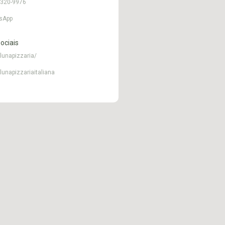
9320-9976
sApp
ociais
lunapizzaria/
lunapizzariaitaliana