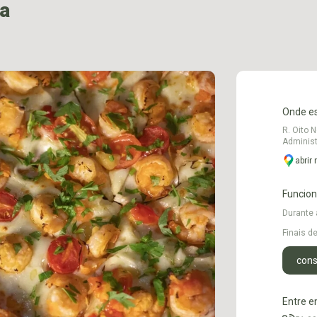
ia
Onde e
R. Oito N
Administ
abrir
Funcio
Durante
Finais 
cons
Entre e