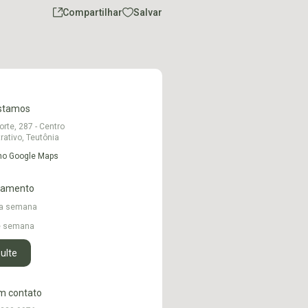
Compartilhar
Salvar
stamos
orte, 287 - Centro
rativo, Teutônia
 no Google Maps
namento
 a semana
de semana
ulte
m contato