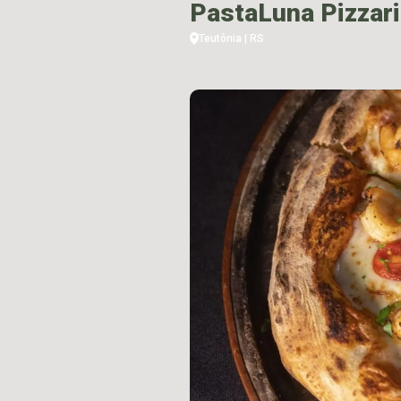
PastaLuna Pizzar
Teutônia | RS