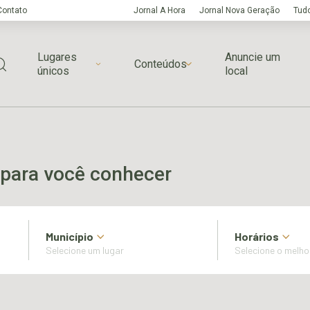
Contato
Jornal A Hora
Jornal Nova Geração
Tudo
Lugares
Anuncie um
Conteúdos
únicos
local
para você conhecer
Município
Horários