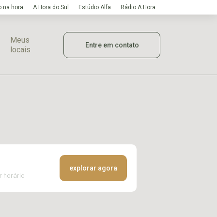
 na hora
A Hora do Sul
Estúdio Alfa
Rádio A Hora
Meus
Entre em contato
locais
explorar agora