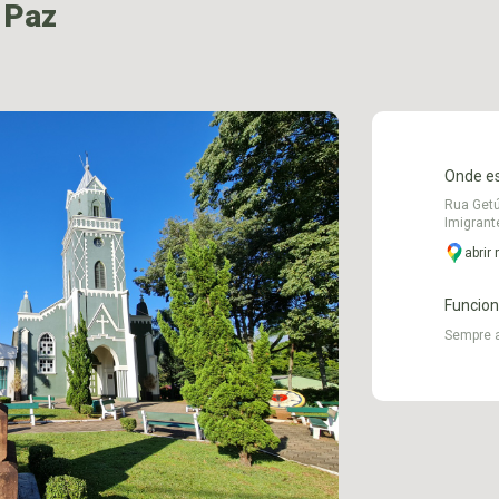
 Paz
Onde e
Rua Getú
Imigrant
abrir
Funcio
Sempre 