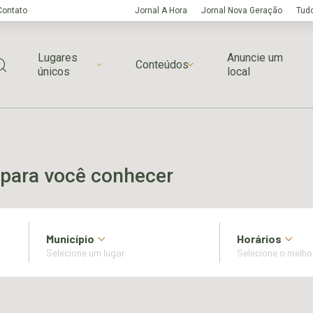
Contato
Jornal A Hora
Jornal Nova Geração
Tudo
Lugares
Anuncie um
Conteúdos
únicos
local
para você conhecer
Município
Horários