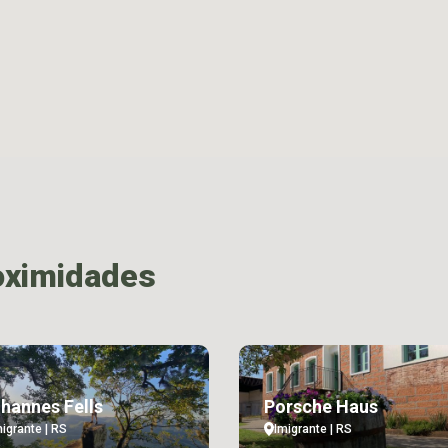
oximidades
hannes Fells
Porsche Haus
migrante | RS
Imigrante | RS