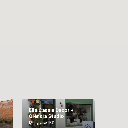
Ella Casa e Decor +
Olência Studio
Imigrante | RS