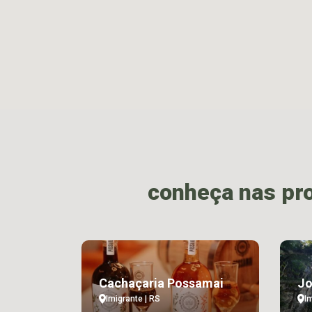
conheça nas pr
Cachaçaria Possamai
Jo
Imigrante | RS
I