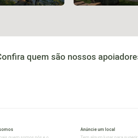
Confira quem são nossos apoiadore
somos
Anúncie um local
mais quem somos nós e o
Tem algum lugar para sugerir