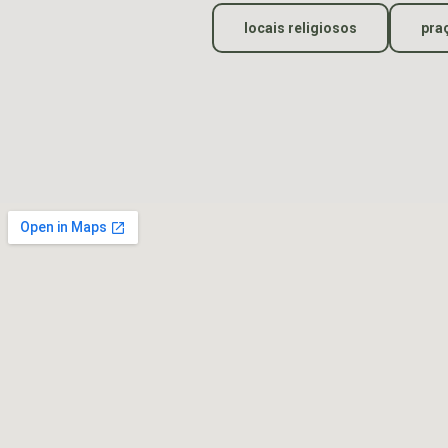
locais religiosos
pra