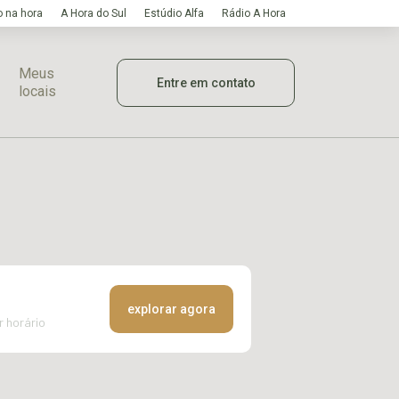
 na hora
A Hora do Sul
Estúdio Alfa
Rádio A Hora
Meus
Entre em contato
locais
explorar agora