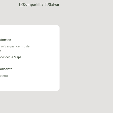
Compartilhar
Salvar
stamos
lio Vargas, centro de
e
 no Google Maps
namento
aberto