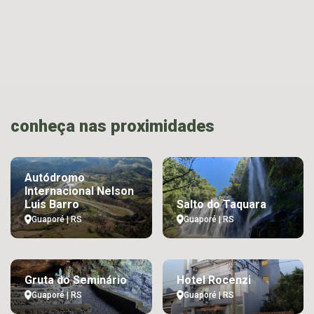
conheça nas proximidades
Autódromo
Internacional Nelson
Luis Barro
Salto do Taquara
Guaporé | RS
Guaporé | RS
Gruta do Seminário
Hotel Rocenzi
Guaporé | RS
Guaporé | RS