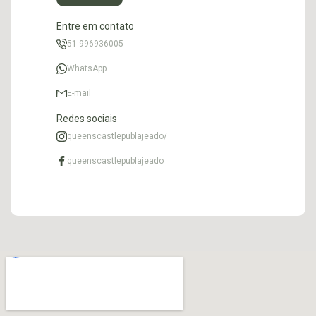
Entre em contato
51 996936005
WhatsApp
E-mail
Redes sociais
queenscastlepublajeado/
queenscastlepublajeado