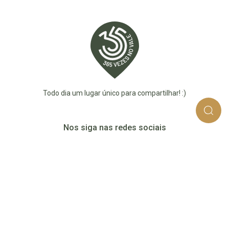
Todo dia um lugar único para compartilhar! :)
Nos siga nas redes sociais
365_vezes_no_vale
365vezesnovaledotaquari
@365vezesnovale5
@365vezesnovale