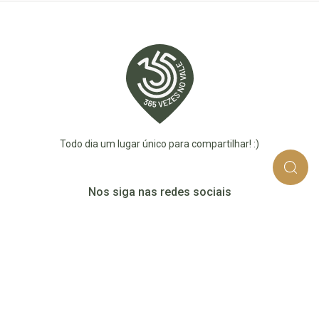
Todo dia um lugar único para compartilhar! :)
Nos siga nas redes sociais
365_vezes_no_vale
365vezesnovaledotaquari
@365vezesnovale5
@365vezesnovale