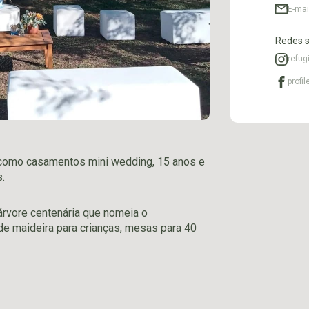
E-mai
Redes s
refug
profi
 como casamentos mini wedding, 15 anos e
.
árvore centenária que nomeia o
e maideira para crianças, mesas para 40