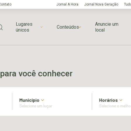
Contato
Jornal A Hora
Jornal Nova Geração
Tudo
Lugares
Anuncie um
Conteúdos
únicos
local
para você conhecer
Município
Horários