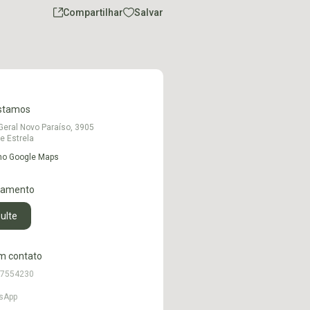
Compartilhar
Salvar
stamos
Geral Novo Paraíso, 3905
de Estrela
 no Google Maps
namento
ulte
m contato
97554230
sApp