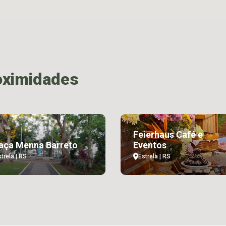
oximidades
Feierhaus Café e
aça Menna Barreto
Eventos
trela | RS
Estrela | RS