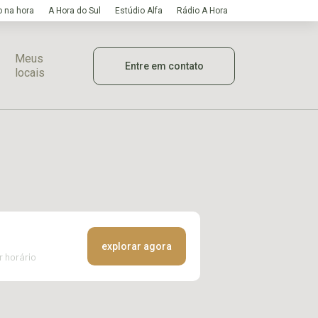
 na hora
A Hora do Sul
Estúdio Alfa
Rádio A Hora
Meus
Entre em contato
locais
explorar agora