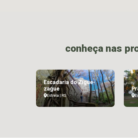
conheça nas pr
Escadaria do Zigue-
zague
Pr
Estrela | RS
Es