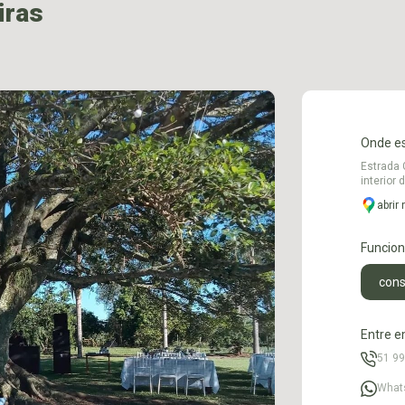
iras
Onde e
Estrada 
interior 
abrir
Funcio
cons
Entre e
51 9
What