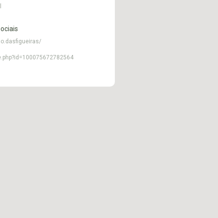
l
ociais
io.dasfigueiras/
le.php?id=100075672782564