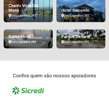
Chalés Vista Dei
Monti
Hotel Giacomin
Dois Lajeados | RS
Dois Lajeados | RS
Rubbo Hotel
Parque Denardi
Dois Lajeados | RS
Dois Lajeados | RS
Confira quem são nossos apoiadores