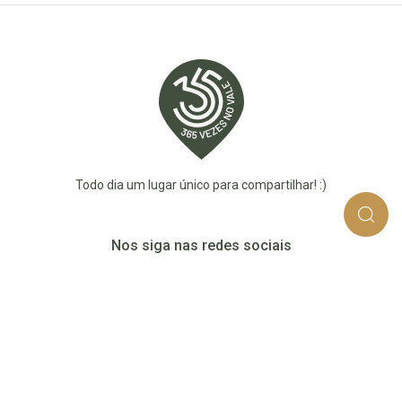
Todo dia um lugar único para compartilhar! :)
Nos siga nas redes sociais
365_vezes_no_vale
365vezesnovaledotaquari
@365vezesnovale5
@365vezesnovale