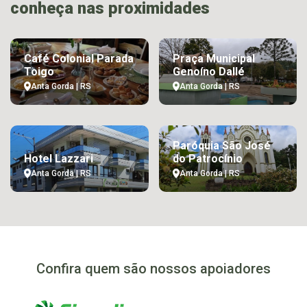
conheça nas proximidades
Café Colonial Parada
Praça Municipal
Toigo
Genoíno Dallé
Anta Gorda | RS
Anta Gorda | RS
Paróquia São José
Hotel Lazzari
do Patrocínio
Anta Gorda | RS
Anta Gorda | RS
Confira quem são nossos apoiadores