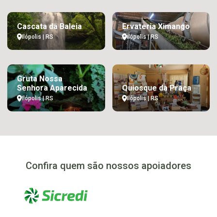
Cascata da Baleia
Ervateria Ximango
Ilópolis | RS
Ilópolis | RS
Gruta Nossa
Senhora Aparecida
Quiosque da Praça
Ilópolis | RS
Ilópolis | RS
Confira quem são nossos apoiadores