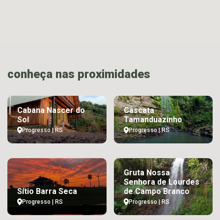
conheça nas proximidades
Cabana Nascer do
Cascata
Sol
Tamanduazinho
Progresso | RS
Progresso | RS
Gruta Nossa
Senhora de Lourdes
Sítio Barra Seca
de Campo Branco
Progresso | RS
Progresso | RS