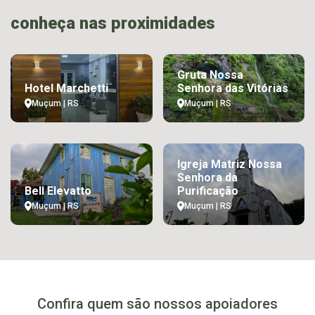
conheça nas proximidades
Gruta Nossa
Hotel Marchetti
Senhora das Vitórias
Muçum | RS
Muçum | RS
Igreja Matriz Nossa
Senhora da
Bell Elevatto
Purificação
Muçum | RS
Muçum | RS
Confira quem são nossos apoiadores