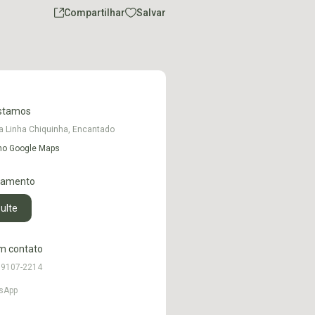
Compartilhar
Salvar
stamos
a Linha Chiquinha, Encantado
 no Google Maps
namento
ulte
m contato
99107-2214
sApp