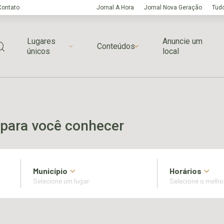
Contato
Jornal A Hora
Jornal Nova Geração
Tudo
Lugares
Anuncie um
Conteúdos
únicos
local
para você conhecer
Município
Horários