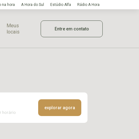
 na hora
A Hora do Sul
Estúdio Alfa
Rádio A Hora
Meus
Entre em contato
locais
explorar agora