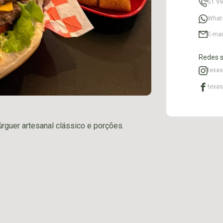
51 9
What
E-mai
Redes s
texas
texas
guer artesanal clássico e porções.