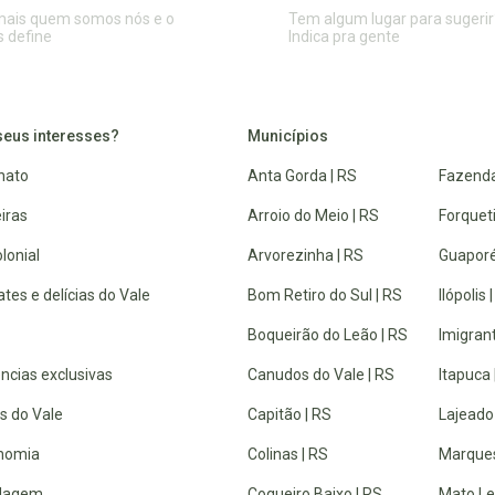
mais quem somos nós e o
Tem algum lugar para sugerir
s define
Indica pra gente
seus interesses?
Municípios
nato
Anta Gorda | RS
Fazenda
iras
Arroio do Meio | RS
Forquet
lonial
Arvorezinha | RS
Guaporé
tes e delícias do Vale
Bom Retiro do Sul | RS
Ilópolis 
Boqueirão do Leão | RS
Imigrant
ncias exclusivas
Canudos do Vale | RS
Itapuca 
s do Vale
Capitão | RS
Lajeado
nomia
Colinas | RS
Marques
dagem
Coqueiro Baixo | RS
Mato Lei