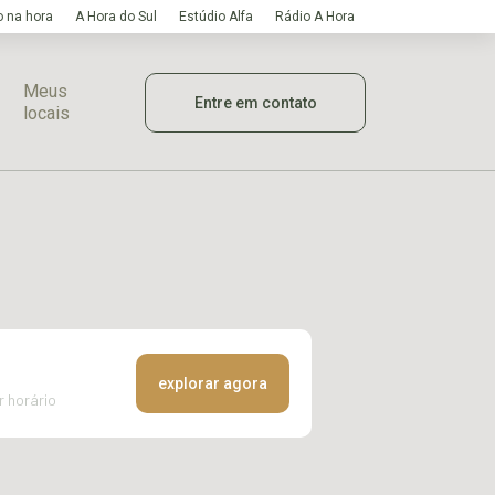
 na hora
A Hora do Sul
Estúdio Alfa
Rádio A Hora
Meus
Entre em contato
locais
explorar agora