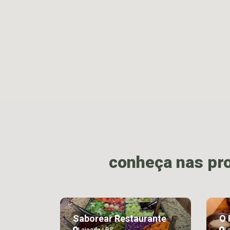
conheça nas pr
Saborear Restaurante
O 