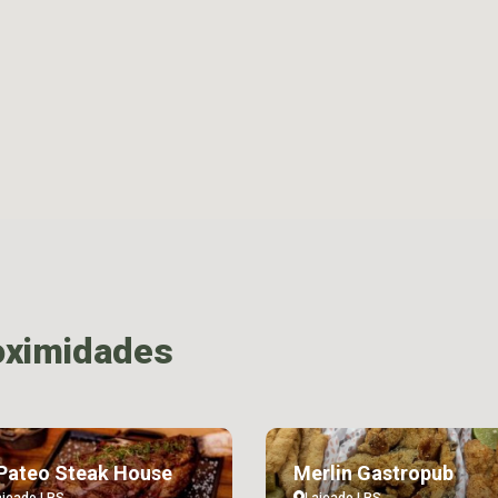
oximidades
Pateo Steak House
Merlin Gastropub