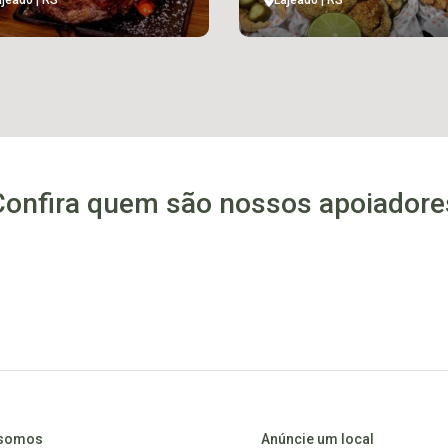
ajeado | RS
Lajeado | RS
Confira quem são nossos apoiadore
somos
Anúncie um local