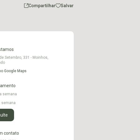
Compartilhar
Salvar
stamos
 de Setembro, 331 - Moinhos,
ado
 no Google Maps
namento
 a semana
de semana
ulte
m contato