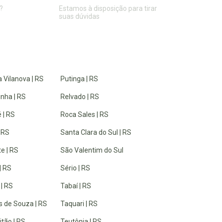
?
Estamos à disposição para tirar
suas dúvidas
 Vilanova | RS
Putinga | RS
inha | RS
Relvado | RS
 | RS
Roca Sales | RS
| RS
Santa Clara do Sul | RS
e | RS
São Valentim do Sul
| RS
Sério | RS
 | RS
Tabaí | RS
 de Souza | RS
Taquari | RS
tão | RS
Teutônia | RS