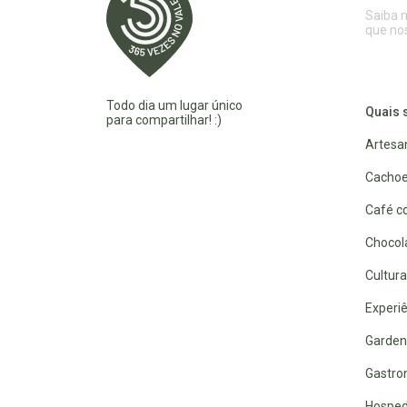
Saiba 
que no
Todo dia um lugar único
Quais 
para compartilhar! :)
Artesa
Cachoe
Café co
Chocola
Cultura
Experiê
Garden
Gastro
Hospe