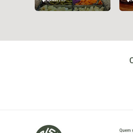
Lajeado | RS
L
Quem 