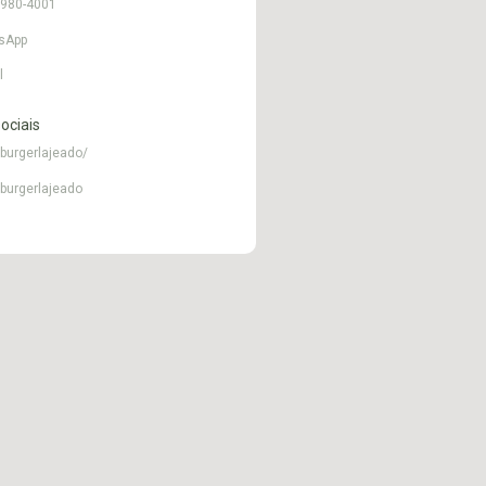
9980-4001
sApp
l
ociais
burgerlajeado/
burgerlajeado