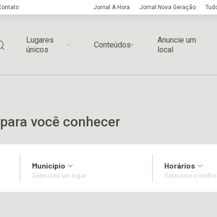
Contato
Jornal A Hora
Jornal Nova Geração
Tudo
Lugares
Anuncie um
Conteúdos
únicos
local
para você conhecer
Município
Horários