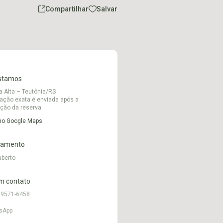
Compartilhar
Salvar
stamos
 Alta – Teutônia/RS
zação exata é enviada após a
ção da reserva.
 no Google Maps
namento
aberto
m contato
99571-6458
sApp