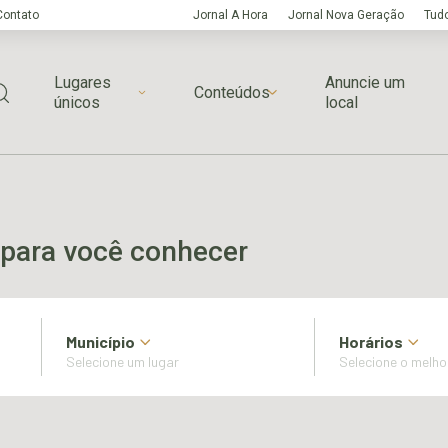
Contato
Jornal A Hora
Jornal Nova Geração
Tudo
Lugares
Anuncie um
Conteúdos
únicos
local
para você conhecer
Município
Horários