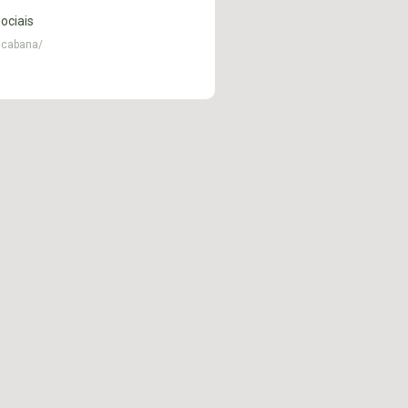
ociais
gicabana/