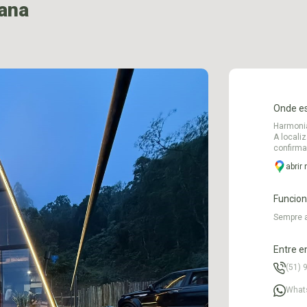
bana
Onde e
Harmonia
A locali
confirma
abrir
Funcio
Sempre 
Entre e
(51) 
What