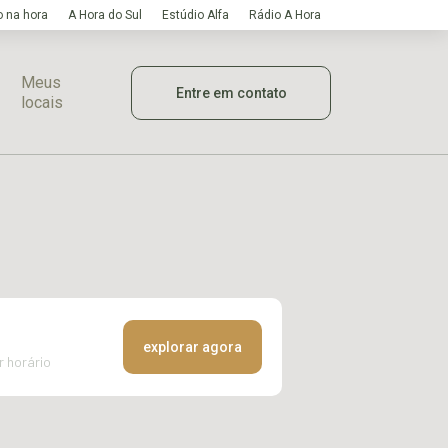
 na hora
A Hora do Sul
Estúdio Alfa
Rádio A Hora
Meus
Entre em contato
locais
explorar agora