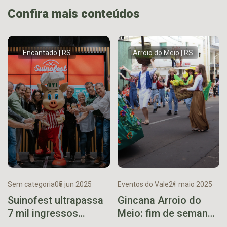
Confira mais conteúdos
Encantado | RS
Arroio do Meio | RS
Sem categoria
05 jun 2025
Eventos do Vale
21 maio 2025
Suinofest ultrapassa
Gincana Arroio do
7 mil ingressos
Meio: fim de semana
vendidos para o
será de integração,