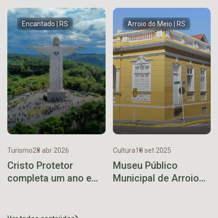
Salão Gastronômico
cultura e diversão
Encantado | RS
Arroio do Meio | RS
Turismo
23 abr 2026
Cultura
18 set 2025
Cristo Protetor
Museu Público
completa um ano e
Municipal de Arroio
consolida impacto no
do Meio será
turismo e na
restaurado com apoio
economia do Vale do
do Pró-Cultura RS