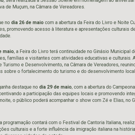
io
, será realizada a Sessão Solene em homenagem ao aniversá
tiva de Muçum, na Câmara de Vereadores.
ue no
dia 26 de maio
com a abertura da Feira do Livro e Noite Cul
es, promovendo acesso à literatura e apresentações culturais d
dade.
e maio
, a Feira do Livro terá continuidade no Ginásio Municipal 
, famílias e visitantes com atividades educativas e culturais. A
e Turismo e Desenvolvimento, na Câmara de Vereadores, reunin
es sobre o fortalecimento do turismo e do desenvolvimento local
ganha destaque no
dia 29 de maio
, com a abertura do Campeona
incentivando a participação das equipes locais e promovendo int
oite, o público poderá acompanhar o show com Zé e Elias, no G
 a programação contará com o Festival de Cantoria Italiana, realiz
ões culturais e a forte influência da imigração italiana na históri