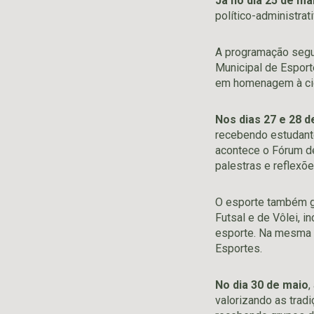
Já no dia 25 de ma
político-administra
A programação seg
Municipal de Esport
em homenagem à ci
Nos dias 27 e 28 d
recebendo estudantes
acontece o Fórum d
palestras e reflexõ
O esporte também 
Futsal e de Vôlei, 
esporte. Na mesma n
Esportes.
No dia 30 de maio
,
valorizando as tradiç