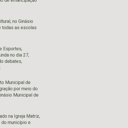
rio de emancipação
tural, no Ginásio
e todas as escolas
de Esportes,
inda no dia 27,
do debates,
.
to Municipal de
egração por meio do
inásio Municipal de
ado na Igreja Matriz,
a do município e