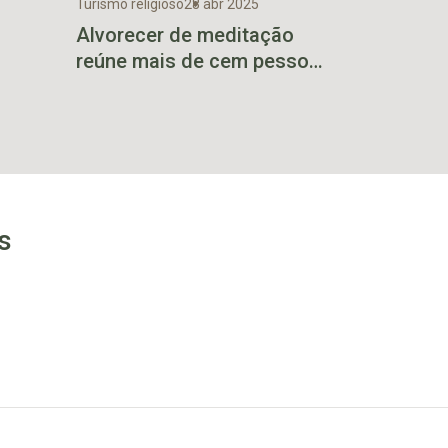
Turismo religioso
28 abr 2025
Alvorecer de meditação
reúne mais de cem pessoas
 ABBA”
aos pés do Cristo Protetor
s