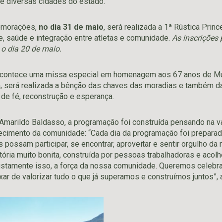
e diversas cidades do estado.
emorações,
no dia 31 de maio
, será realizada a 1ª Rústica Prin
 saúde e integração entre atletas e comunidade.
As inscrições 
o dia 20 de maio.
acontece uma missa especial em homenagem aos 67 anos de Mu
a, será realizada a bênção das chaves das moradias e também d
e fé, reconstrução e esperança.
Amarildo Baldasso, a programação foi construída pensando na v
ecimento da comunidade: “Cada dia da programação foi prepara
possam participar, se encontrar, aproveitar e sentir orgulho da
ria muito bonita, construída por pessoas trabalhadoras e acol
stamente isso, a força da nossa comunidade. Queremos celebra
ar de valorizar tudo o que já superamos e construímos juntos”, a