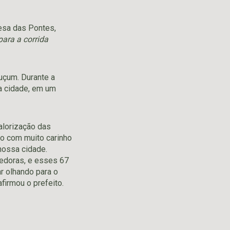
cesa das Pontes,
para a corrida
çum. Durante a
a cidade, em um
alorização das
do com muito carinho
 nossa cidade.
hedoras, e esses 67
r olhando para o
firmou o prefeito.