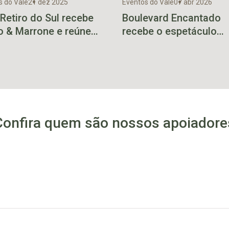
s do Vale
21 dez 2025
Eventos do Vale
07 abr 2026
Retiro do Sul recebe
Boulevard Encantado
o & Marrone e reúne
recebe o espetáculo
ico de 30 mil pessoas
internacional “Elvis &
na próxima sexta-feira.
Confira quem são nossos apoiadore