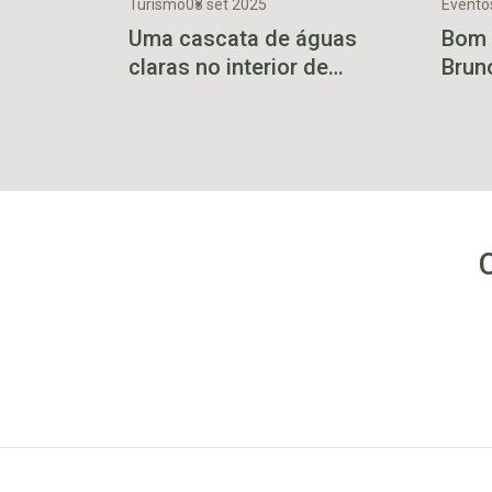
Turismo
03 set 2025
Evento
Uma cascata de águas
Bom 
claras no interior de
Brun
Venâncio Aires
públ