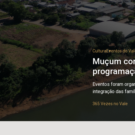
Cultura
Eventos do Val
Muçum com
programaç
Eventos foram orga
integração das famíl
365 Vezes no Vale