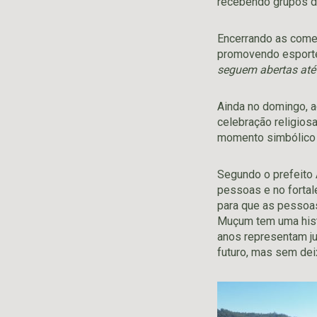
recebendo grupos d
Encerrando as com
promovendo esporte,
seguem abertas até 
Ainda no domingo, 
celebração religios
momento simbólico d
Segundo o prefeito 
pessoas e no fortal
para que as pessoas 
Muçum tem uma histó
anos representam ju
futuro, mas sem deix