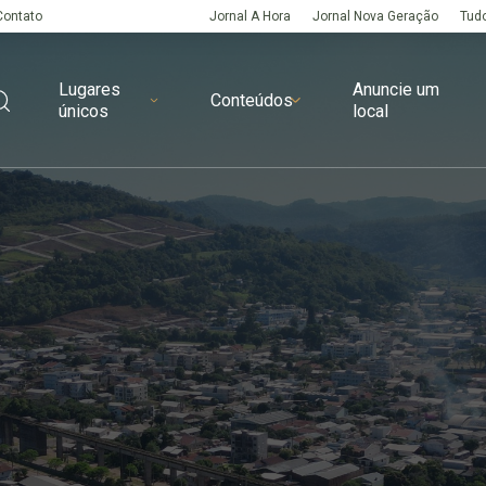
Contato
Jornal A Hora
Jornal Nova Geração
Tudo
Lugares
Anuncie um
Conteúdos
únicos
local