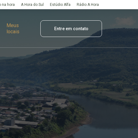
 na hora
A Hora do Sul
Estúdio Alfa
Rádio A Hora
Meus
Entre em contato
locais