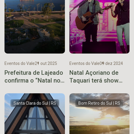
Eventos do Vale
21 out 2025
Eventos do Vale
09 dez 2024
Prefeitura de Lajeado
Natal Açoriano de
confirma o “Natal no
Taquari terá show
Coração” no Parque
nacional de Israel &
Ney Santos Arruda
Rodolffo
Santa Clara do Sul | RS
Bom Retiro do Sul | RS