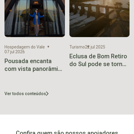
Hospedagem do Vale
Turismo
22 jul 2025
07 jul 2026
Eclusa de Bom Retiro
Pousada encanta
do Sul pode se tornar
com vista panorâmica
novo atrativo turístico
acima das nuvens em
do Vale do Taquari
Santa Clara do Sul
Ver todos conteúdos
Confira quem são nossos apoiadores