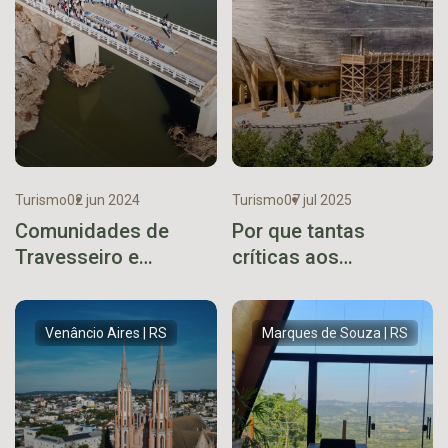
Turismo
02 jun 2024
Turismo
07 jul 2025
Comunidades de
Por que tantas
Travesseiro e
críticas aos
Marques se unem na
investimentos no
reconstrução de
turismo?
ponte
Venâncio Aires | RS
Marques de Souza | RS