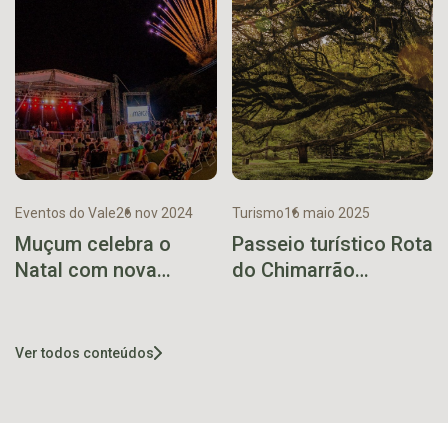
Eventos do Vale
26 nov 2024
Turismo
16 maio 2025
Muçum celebra o
Passeio turístico Rota
Natal com nova
do Chimarrão
edição do Trilhos da
Dominical chega em
Magia
sua terceira edição
Ver todos conteúdos