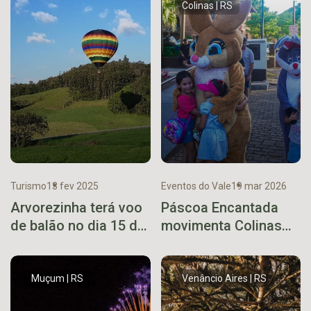
Colinas | RS
Turismo
13 fev 2025
Eventos do Vale
19 mar 2026
Arvorezinha terá voo
Páscoa Encantada
de balão no dia 15 de
movimenta Colinas
março
em final de semana
que celebra os 34
anos de emancipação
Muçum | RS
Venâncio Aires | RS