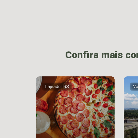
Confira mais c
Lajeado | RS
Va