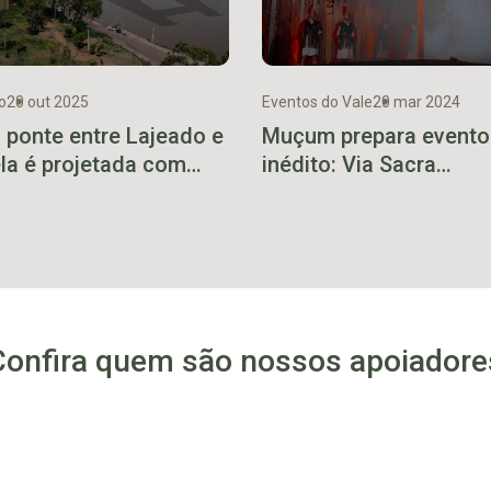
o
20 out 2025
Eventos do Vale
20 mar 2024
 ponte entre Lajeado e
Muçum prepara evento
ela é projetada com
inédito: Via Sacra
te turístico
Meditativa
Confira quem são nossos apoiadore