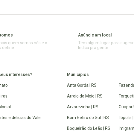
somos
Anúncie um local
mais quem somos nós e o
Tem algum lugar para sugerir
s define
Indica pra gente
seus interesses?
Municípios
nato
Anta Gorda | RS
Fazenda
iras
Arroio do Meio | RS
Forquet
lonial
Arvorezinha | RS
Guaporé
tes e delícias do Vale
Bom Retiro do Sul | RS
Ilópolis 
Boqueirão do Leão | RS
Imigrant