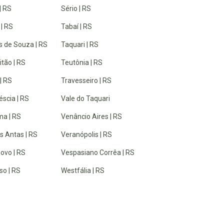
| RS
Sério | RS
 | RS
Tabaí | RS
 de Souza | RS
Taquari | RS
tão | RS
Teutônia | RS
| RS
Travesseiro | RS
éscia | RS
Vale do Taquari
a | RS
Venâncio Aires | RS
s Antas | RS
Veranópolis | RS
ovo | RS
Vespasiano Corrêa | RS
so | RS
Westfália | RS