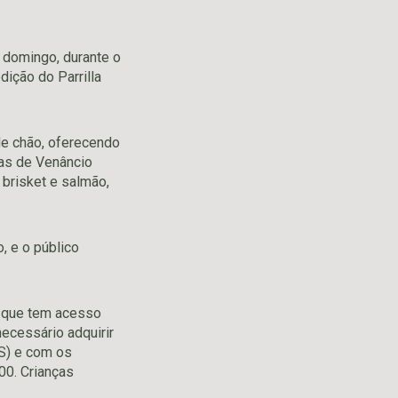
 domingo, durante o
dição do Parrilla
de chão, oferecendo
cas de Venâncio
, brisket e salmão,
, e o público
l, que tem acesso
necessário adquirir
OS) e com os
00. Crianças