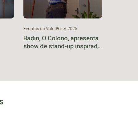
Eventos do Vale
09 set 2025
Badin, O Colono, apresenta
show de stand-up inspirado
na própria mãe
s