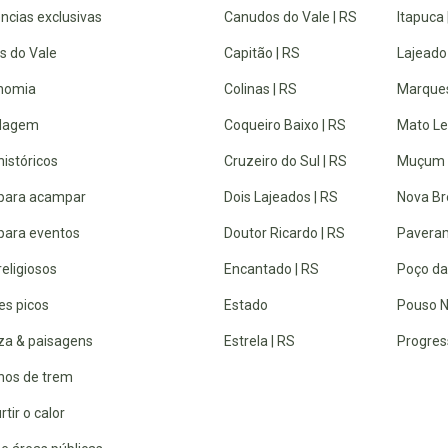
ncias exclusivas
Canudos do Vale | RS
Itapuca 
s do Vale
Capitão | RS
Lajeado
nomia
Colinas | RS
Marques
dagem
Coqueiro Baixo | RS
Mato Lei
históricos
Cruzeiro do Sul | RS
Muçum 
 para acampar
Dois Lajeados | RS
Nova Br
 para eventos
Doutor Ricardo | RS
Paveram
religiosos
Encantado | RS
Poço da
es picos
Estado
Pouso N
za & paisagens
Estrela | RS
Progres
lhos de trem
rtir o calor