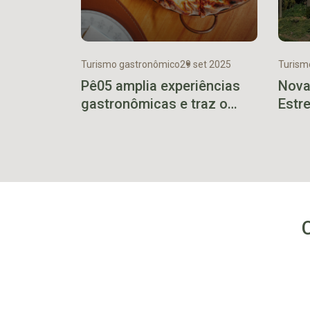
Turismo gastronômico
29 set 2025
Turism
Pê05 amplia experiências
Nova
gastronômicas e traz o
Estr
conceito PizzaEntreVinhos
miran
para Lajeado