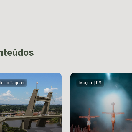
onteúdos
le do Taquari
Muçum | RS