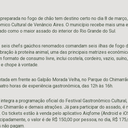
preparada no fogo de chão tem destino certo no dia 8 de março,
ômico Cultural de Venâncio Aires. O município recebe mais uma e
ado como o maior assado do interior do Rio Grande do Sul.
a, seis chefs gaúchos renomados comandam seis ilhas de fogo 
bração à proteína animal, uma das principais matrizes econômi
m formato de consumo livre, inclui costela, cordeiro, vazio, suíno
e chope à vontade.
ntada em frente ao Galpão Morada Velha, no Parque do Chimarrão
uatro horas de experiência gastronômica, das 12h às 16h.
 integra a programação oficial do Festival Gastronômico Cultura
o Chimarrão e demais atrações. Já para participar do assado, é 
. Os tickets estão à venda pelo aplicativo Aiqfome (Android e i
cipadamente, o valor é de R$ 150,00 por pessoa; no dia, R$ 175,
 não pagam.