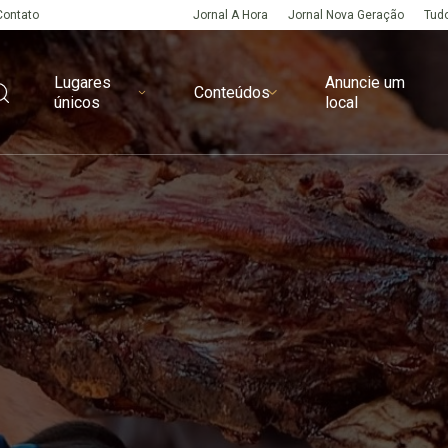
Contato
Jornal A Hora
Jornal Nova Geração
Tudo
Lugares
Anuncie um
Conteúdos
únicos
local