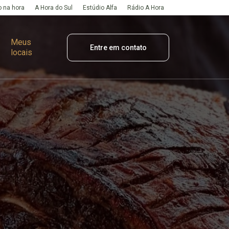
 na hora
A Hora do Sul
Estúdio Alfa
Rádio A Hora
Meus
Entre em contato
locais