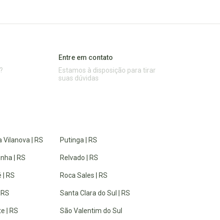
Entre em contato
?
Estamos à disposição para tirar
suas dúvidas
 Vilanova | RS
Putinga | RS
inha | RS
Relvado | RS
 | RS
Roca Sales | RS
| RS
Santa Clara do Sul | RS
e | RS
São Valentim do Sul