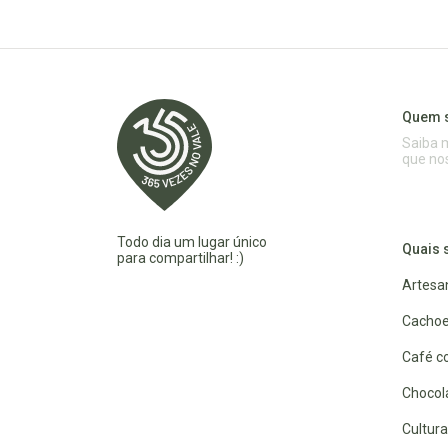
Quem 
Saiba 
que no
Todo dia um lugar único
Quais 
para compartilhar! :)
Artesa
Cachoe
Café co
Chocola
Cultura