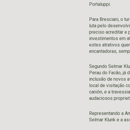
Portaluppi.
Para Bresciani, o tu
luta pelo desenvolv
preciso acreditar e
investimentos em at
estes atrativos que
encantadoras, semp
Segundo Selmar Klun
Perau do Facão, já d
inclusão de novos a
local de visitação 
caniôn, e a travess
audaciosos proprietá
Representando a Amt
Selmar Klunk e a as