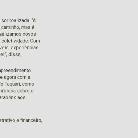
ser realizada. “A
o caminho, mas é
idealizamos novos
 coletividade. Com
eis, experiências
l”, disse.
 empreendimento
 e agora com a
do Taquari, como
Tirolesa sobre o
Parabéns aos
rativo e financeiro,