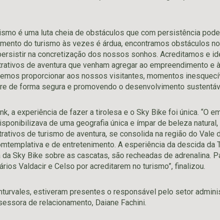
rismo é uma luta cheia de obstáculos que com persistência pode 
imento do turismo às vezes é árdua, encontramos obstáculos n
 persistir na concretização dos nossos sonhos. Acreditamos e 
rativos de aventura que venham agregar ao empreendimento e à
remos proporcionar aos nossos visitantes, momentos inesquecív
re de forma segura e promovendo o desenvolvimento sustentáve
k, a experiência de fazer a tirolesa e o Sky Bike foi única. “O
isponibilizava de uma geografia única e ímpar de beleza natural,
trativos de turismo de aventura, se consolida na região do Vale 
comtemplativa e de entretenimento. A esperiência da descida da 
ia da Sky Bike sobre as cascatas, são recheadas de adrenalina. 
rios Valdacir e Celso por acreditarem no turismo”, finalizou.
urvales, estiveram presentes o responsável pelo setor administ
sessora de relacionamento, Daiane Fachini.