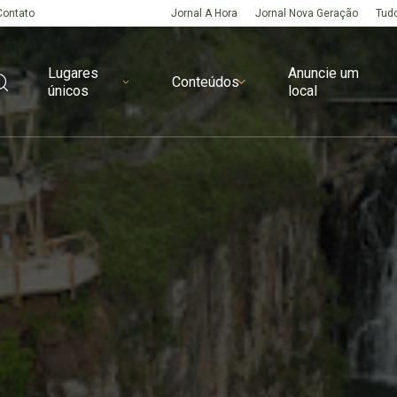
Contato
Jornal A Hora
Jornal Nova Geração
Tudo
Lugares
Anuncie um
Conteúdos
únicos
local