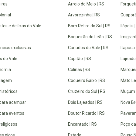
iras
Arroio do Meio | RS
Forquet
lonial
Arvorezinha | RS
Guaporé
tes e delícias do Vale
Bom Retiro do Sul | RS
Ilópolis 
Boqueirão do Leão | RS
Imigrant
ncias exclusivas
Canudos do Vale | RS
Itapuca 
s do Vale
Capitão | RS
Lajeado
nomia
Colinas | RS
Marques
dagem
Coqueiro Baixo | RS
Mato Lei
históricos
Cruzeiro do Sul | RS
Muçum 
 para acampar
Dois Lajeados | RS
Nova Br
 para eventos
Doutor Ricardo | RS
Paveram
religiosos
Encantado | RS
Poço da
es picos
Estado
Pouso N