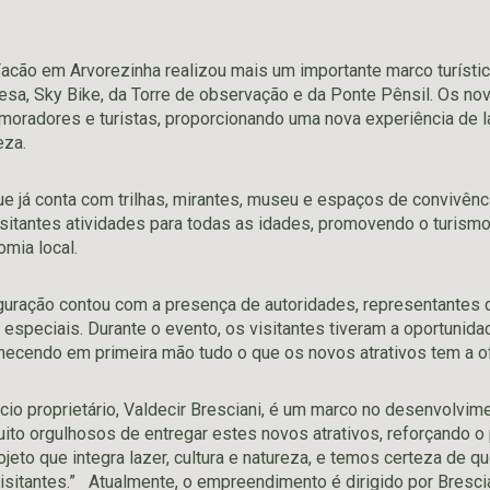
acão em Arvorezinha realizou mais um importante marco turístic
lesa, Sky Bike, da Torre de observação e da Ponte Pênsil. Os nov
oradores e turistas, proporcionando uma nova experiência de laz
eza.
e já conta com trilhas, mirantes, museu e espaços de convivên
sitantes atividades para todas as idades, promovendo o turismo
omia local.
guração contou com a presença de autoridades, representantes d
especiais. Durante o evento, os visitantes tiveram a oportunidad
nhecendo em primeira mão tudo o que os novos atrativos tem a o
io proprietário, Valdecir Bresciani, é um marco no desenvolvime
ito orgulhosos de entregar estes novos atrativos, reforçando o p
jeto que integra lazer, cultura e natureza, e temos certeza de 
isitantes.” Atualmente, o empreendimento é dirigido por Bresci