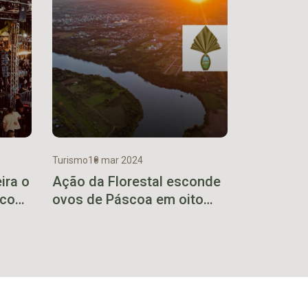
Turismo
10 mar 2024
ira o
Ação da Florestal esconde
ico
ovos de Páscoa em oito
ires
cidades do Vale