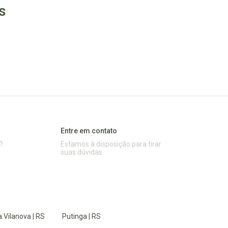
s
Entre em contato
?
Estamos à disposição para tirar
suas dúvidas
 Vilanova | RS
Putinga | RS