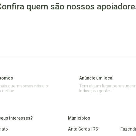
Confira quem são nossos apoiadore
somos
Anúncie um local
mais quem somos nós e o
Tem algum lugar para sugerir
s define
Indica pra gente
seus interesses?
Municípios
nato
Anta Gorda | RS
Fazenda