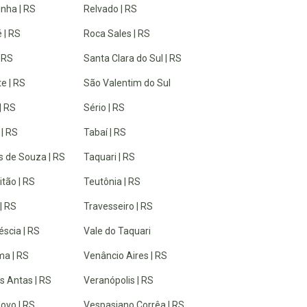
inha | RS
Relvado | RS
 | RS
Roca Sales | RS
| RS
Santa Clara do Sul | RS
e | RS
São Valentim do Sul
| RS
Sério | RS
 | RS
Tabaí | RS
 de Souza | RS
Taquari | RS
tão | RS
Teutônia | RS
| RS
Travesseiro | RS
éscia | RS
Vale do Taquari
a | RS
Venâncio Aires | RS
s Antas | RS
Veranópolis | RS
ovo | RS
Vespasiano Corrêa | RS