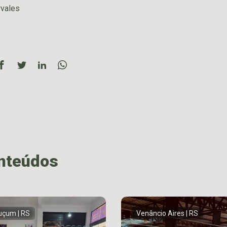
rvales
onteúdos
çum | RS
Venâncio Aires | RS