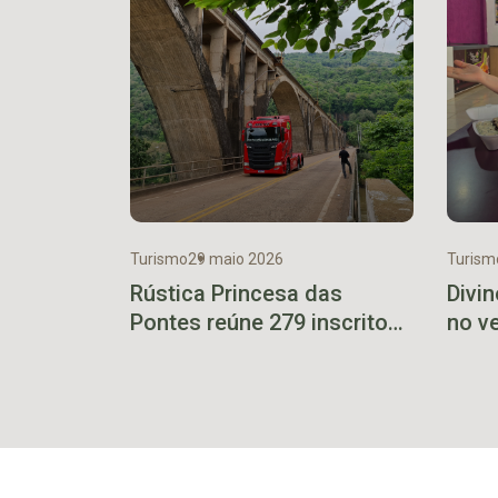
Turismo
29 maio 2026
Turism
Rústica Princesa das
Divin
Pontes reúne 279 inscritos
no v
para evento inédito em
Muçum