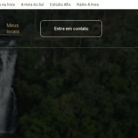
 na hora
A Hora do Sul
Estúdio Alfa
Rádio A Hora
Meus
Entre em contato
locais