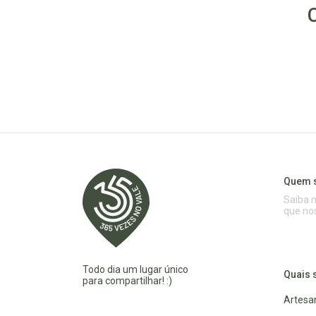
Quem 
Saiba 
que no
Todo dia um lugar único
Quais 
para compartilhar! :)
Artesa