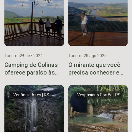
Turismo
24 dez 2024
Turismo
20 ago 2025
Camping de Colinas
O mirante que você
oferece paraíso às
precisa conhecer em
margens do rio
Encantado
Taquari
Venâncio Aires | RS
Vespasiano Corrêa | RS