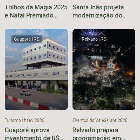
Trilhos da Magia 2025
Santa Inês projeta
e Natal Premiado
modernização do
impulsionam fim de
paradouro em Mato
ano em Muçum
Leitão
Guaporé | RS
Relvado | RS
Turismo
12 fev 2026
Eventos do Vale
21 abr 2026
Guaporé aprova
Relvado prepara
investimento de R$
programação em