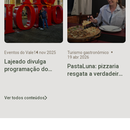
Eventos do Vale
14 nov 2025
Turismo gastronômico
19 abr 2026
Lajeado divulga
PastaLuna: pizzaria
programação do
resgata a verdadeira
Natal no Coração
essência napolitana
com mais de 40
em Teutônia
atrações
Ver todos conteúdos