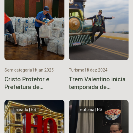
Sem categoria
19 jan 2025
Turismo
13 dez 2024
Cristo Protetor e
Trem Valentino inicia
Prefeitura de
temporada de
Encantado unem
passeios no sábado
forças para ajudar
vítimas das
Lajeado | RS
Teutônia | RS
enchentes em SC