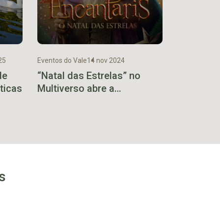
25
Eventos do Vale
14 nov 2024
de
“Natal das Estrelas” no
ticas
Multiverso abre a
temporada de Natal no
Boulevard Encantado
s