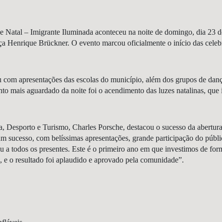
e Natal – Imigrante Iluminada aconteceu na noite de domingo, dia 23 
ça Henrique Brückner. O evento marcou oficialmente o início das celeb
 com apresentações das escolas do município, além dos grupos de dan
o mais aguardado da noite foi o acendimento das luzes natalinas, que 
ra, Desporto e Turismo, Charles Porsche, destacou o sucesso da abertur
 um sucesso, com belíssimas apresentações, grande participação do públ
u a todos os presentes. Este é o primeiro ano em que investimos de for
, e o resultado foi aplaudido e aprovado pela comunidade”.