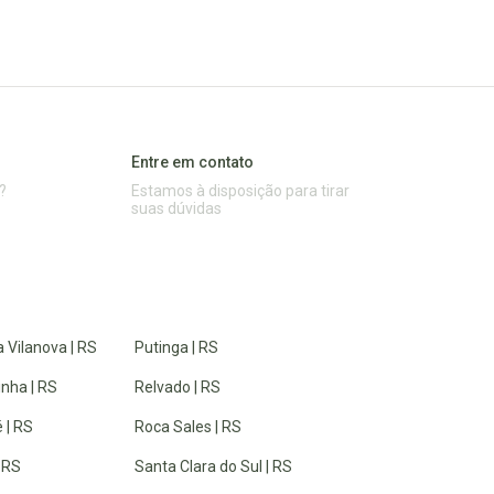
Entre em contato
?
Estamos à disposição para tirar
suas dúvidas
 Vilanova | RS
Putinga | RS
inha | RS
Relvado | RS
 | RS
Roca Sales | RS
| RS
Santa Clara do Sul | RS