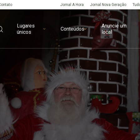
Contato
Jornal A Hora
Jornal Nova Geração
Tudo
Lugares
Anuncie um
Conteúdos
únicos
local