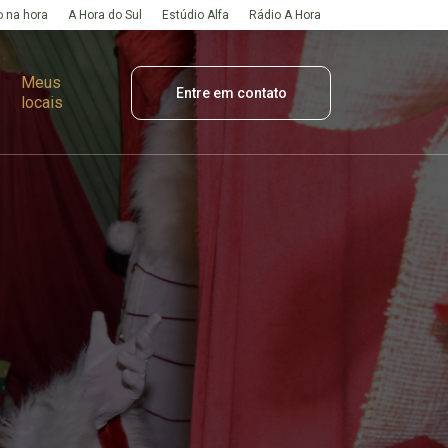
 na hora
A Hora do Sul
Estúdio Alfa
Rádio A Hora
Meus
Entre em contato
locais