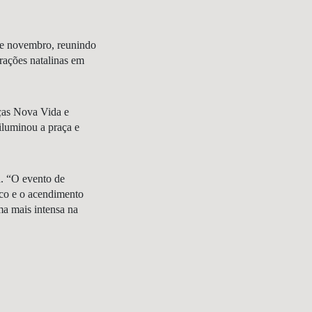
de novembro, reunindo
rações natalinas em
ças Nova Vida e
iluminou a praça e
a. “O evento de
ico e o acendimento
ma mais intensa na