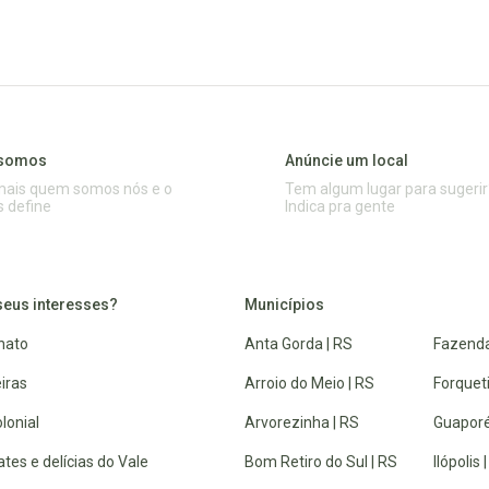
somos
Anúncie um local
mais quem somos nós e o
Tem algum lugar para sugerir
s define
Indica pra gente
seus interesses?
Municípios
nato
Anta Gorda | RS
Fazenda
iras
Arroio do Meio | RS
Forquet
lonial
Arvorezinha | RS
Guaporé
tes e delícias do Vale
Bom Retiro do Sul | RS
Ilópolis 