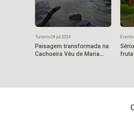
Turismo
21 jul 2024
Evento
Paisagem transformada na
Sério
Cachoeira Véu de Maria
frut
evidencia impacto de
Pita
enchente histórica