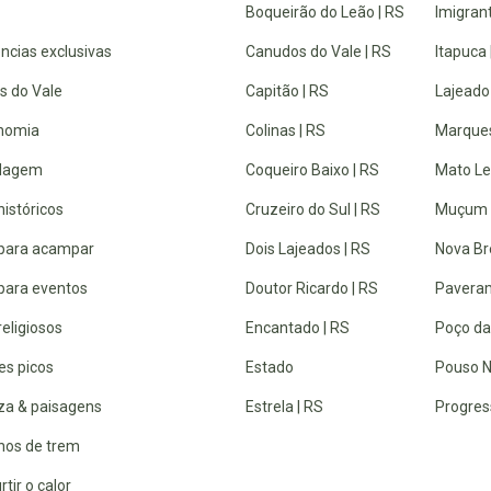
Boqueirão do Leão | RS
Imigrant
ncias exclusivas
Canudos do Vale | RS
Itapuca 
s do Vale
Capitão | RS
Lajeado
nomia
Colinas | RS
Marques
dagem
Coqueiro Baixo | RS
Mato Lei
históricos
Cruzeiro do Sul | RS
Muçum 
 para acampar
Dois Lajeados | RS
Nova Br
 para eventos
Doutor Ricardo | RS
Paveram
religiosos
Encantado | RS
Poço da
es picos
Estado
Pouso N
za & paisagens
Estrela | RS
Progres
lhos de trem
rtir o calor