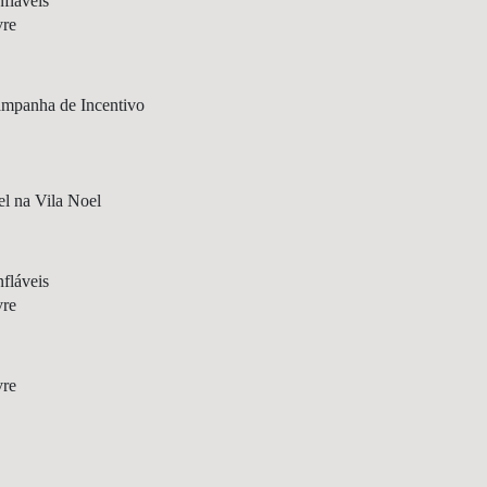
fláveis
vre
ampanha de Incentivo
l na Vila Noel
fláveis
vre
vre