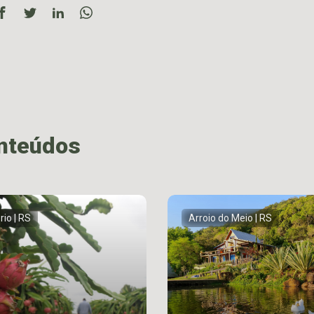
onteúdos
rio | RS
Arroio do Meio | RS