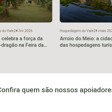
s do Vale
24 fev 2026
Hospedagem do Vale
21 maio 20
 celebra a força da
Arroio do Meio: a cida
a-dragão na Feira da
das hospedagens turís
ya 2026
Confira quem são nossos apoiadore