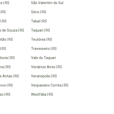
e | RS
São Valentim do Sul
| RS
Sério | RS
 | RS
Tabaí | RS
 de Souza | RS
Taquari | RS
tão | RS
Teutônia | RS
| RS
Travesseiro | RS
éscia | RS
Vale do Taquari
a | RS
Venâncio Aires | RS
s Antas | RS
Veranópolis | RS
ovo | RS
Vespasiano Corrêa | RS
so | RS
Westfália | RS