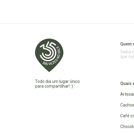
Quem 
Saiba 
que no
Todo dia um lugar único
Quais 
para compartilhar! :)
Artesa
Cachoe
Café co
Chocola