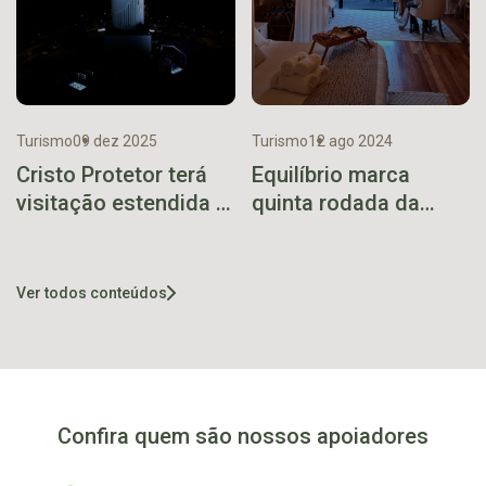
Turismo
09 dez 2025
Turismo
12 ago 2024
Cristo Protetor terá
Equilíbrio marca
visitação estendida e
quinta rodada da
recebe espetáculo
Batalha dos Mirantes
inédito de projeção
mapeada neste Natal
Ver todos conteúdos
Confira quem são nossos apoiadores