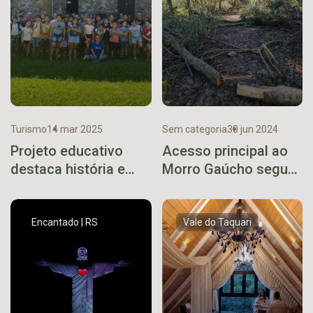
Turismo
14 mar 2025
Sem categoria
30 jun 2024
Projeto educativo
Acesso principal ao
destaca história e
Morro Gaúcho segue
cultura local para
interditado
jovens estudantes de
Muçum
Encantado | RS
Vale do Taquari