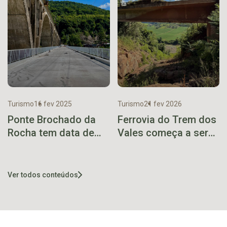
Turismo
16 fev 2025
Turismo
21 fev 2026
Ponte Brochado da
Ferrovia do Trem dos
Rocha tem data de
Vales começa a ser
inauguração
recuperada e pode
anunciada
operar em até seis
meses
Ver todos conteúdos