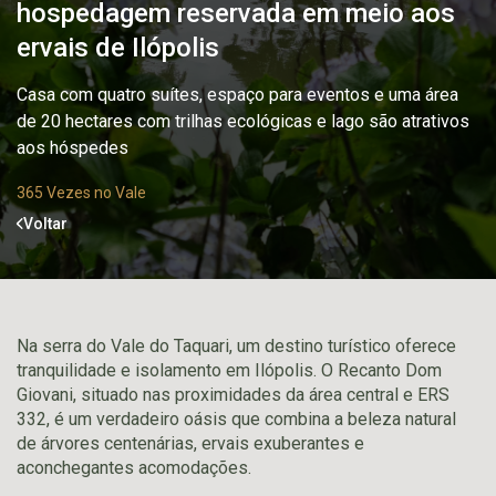
hospedagem reservada em meio aos
ervais de Ilópolis
Casa com quatro suítes, espaço para eventos e uma área
de 20 hectares com trilhas ecológicas e lago são atrativos
aos hóspedes
365 Vezes no Vale
Voltar
Na serra do Vale do Taquari, um destino turístico oferece
tranquilidade e isolamento em Ilópolis. O Recanto Dom
Giovani, situado nas proximidades da área central e ERS
332, é um verdadeiro oásis que combina a beleza natural
de árvores centenárias, ervais exuberantes e
aconchegantes acomodações.