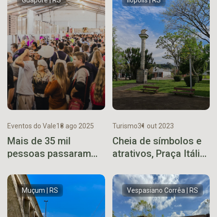
Eventos do Vale
18 ago 2025
Turismo
31 out 2023
Mais de 35 mil
Cheia de símbolos e
pessoas passaram
atrativos, Praça Itália
pela 21ª Mostra
é destino imperdível
Guaporé –
em Ilópolis
Expocultural 2025
Muçum | RS
Vespasiano Corrêa | RS