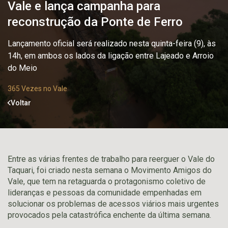
Vale e lança campanha para
reconstrução da Ponte de Ferro
Lançamento oficial será realizado nesta quinta-feira (9), às
14h, em ambos os lados da ligação entre Lajeado e Arroio
do Meio
365 Vezes no Vale
Voltar
Entre as várias frentes de trabalho para reerguer o Vale do
Taquari, foi criado nesta semana o Movimento Amigos do
Vale, que tem na retaguarda o protagonismo coletivo de
lideranças e pessoas da comunidade empenhadas em
solucionar os problemas de acessos viários mais urgentes
provocados pela catastrófica enchente da última semana.