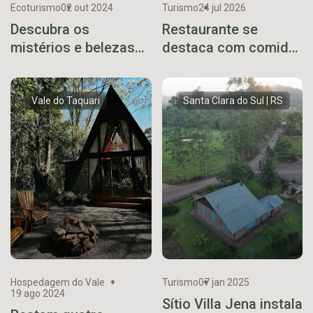
Ecoturismo
02 out 2024
Turismo
24 jul 2026
Descubra os
Restaurante se
mistérios e belezas
destaca com comida
do Perau de Janeiro
caseira no caminho
do Viaduto 13
Vale do Taquari
Santa Clara do Sul | RS
Hospedagem do Vale
Turismo
07 jan 2025
19 ago 2024
Sítio Villa Jena instala