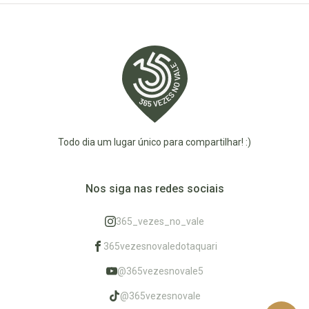
Todo dia um lugar único para compartilhar! :)
Nos siga nas redes sociais
365_vezes_no_vale
365vezesnovaledotaquari
@365vezesnovale5
@365vezesnovale