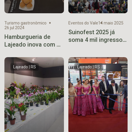
Turismo gastronômico
Eventos do Vale
14 maio 2025
26 jul 2024
Suinofest 2025 já
Hamburgueria de
soma 4 mil ingressos
Lajeado inova com o
vendidos para o
fondue de
Salão Gastronômico
hambúrguer
Lajeado | RS
Lajeado | RS