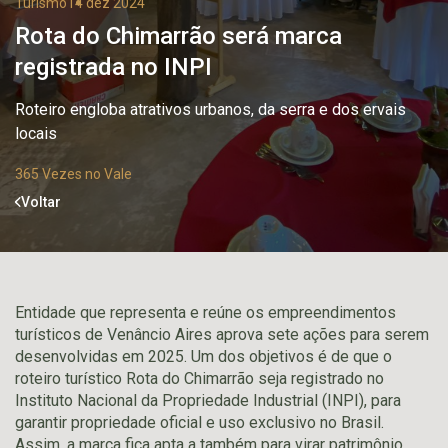
Turismo
14 dez 2024
Rota do Chimarrão será marca
registrada no INPI
Roteiro engloba atrativos urbanos, da serra e dos ervais
locais
365 Vezes no Vale
Voltar
Entidade que representa e reúne os empreendimentos
turísticos de Venâncio Aires aprova sete ações para serem
desenvolvidas em 2025. Um dos objetivos é de que o
roteiro turístico Rota do Chimarrão seja registrado no
Instituto Nacional da Propriedade Industrial (INPI), para
garantir propriedade oficial e uso exclusivo no Brasil.
Assim, a marca fica apta a também para virar patrimônio