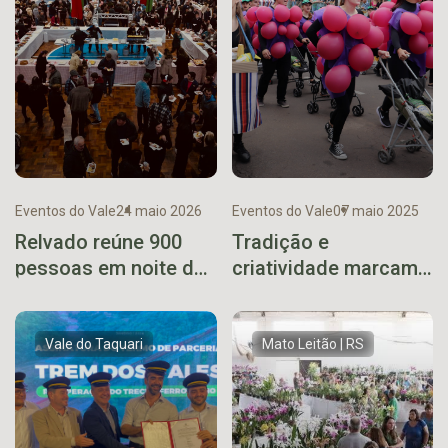
Eventos do Vale
24 maio 2026
Eventos do Vale
07 maio 2025
Relvado reúne 900
Tradição e
pessoas em noite de
criatividade marcam
tradição no Filó
a 6ª Gincana Arroio
Italiano
do Meio
Vale do Taquari
Mato Leitão | RS