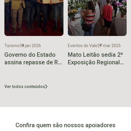
Turismo
30 jan 2026
Eventos do Vale
27 mar 2025
Governo do Estado
Mato Leitão sedia 2ª
assina repasse de R$
Exposição Regional
6,3 milhões para o
de Orquídeas
retorno do Trem dos
Vales
Ver todos conteúdos
Confira quem são nossos apoiadores