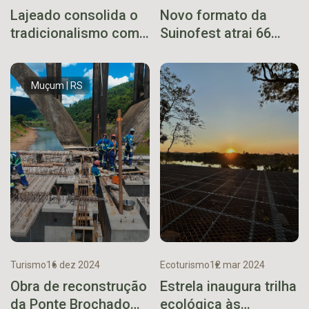
Lajeado consolida o
Novo formato da
tradicionalismo com
Suinofest atrai 66
mais uma Semana
caravanas de turismo
Farroupilha lotada
de todo o Estado
Muçum | RS
Turismo
16 dez 2024
Ecoturismo
12 mar 2024
Obra de reconstrução
Estrela inaugura trilha
da Ponte Brochado
ecológica às