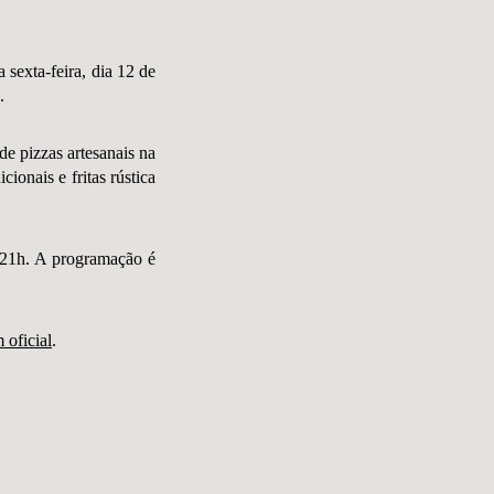
sexta-feira, dia 12 de
.
de pizzas artesanais na
ionais e fritas rústica
s 21h. A programação é
.
 oficial
.