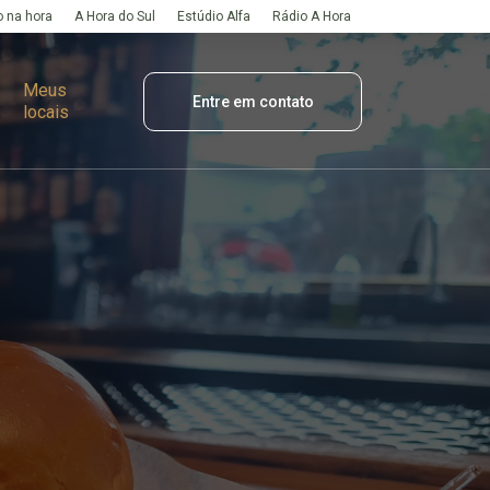
 na hora
A Hora do Sul
Estúdio Alfa
Rádio A Hora
Meus
Entre em contato
locais