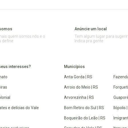
somos
Anúncie um local
mais quem somos nós e o
Tem algum lugar para sugerir
s define
Indica pra gente
seus interesses?
Municípios
nato
Anta Gorda | RS
Fazenda
iras
Arroio do Meio | RS
Forquet
lonial
Arvorezinha | RS
Guaporé
tes e delícias do Vale
Bom Retiro do Sul | RS
Ilópolis 
Boqueirão do Leão | RS
Imigrant