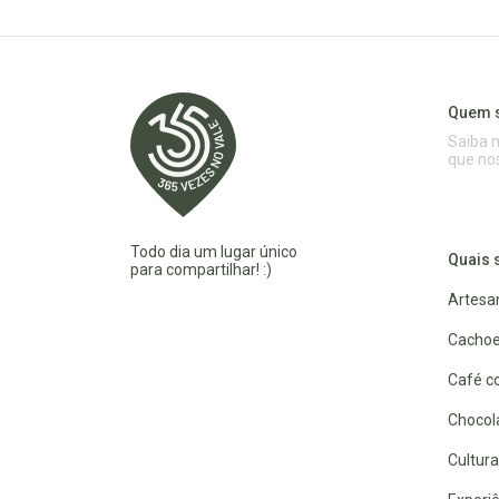
Quem 
Saiba 
que no
Todo dia um lugar único
Quais 
para compartilhar! :)
Artesa
Cachoe
Café co
Chocola
Cultura