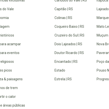
ncias exclusivas
Canudos do Vale | RS
Itapuca 
s do Vale
Capitão | RS
Lajeado
nomia
Colinas | RS
Marques
dagem
Coqueiro Baixo | RS
Mato Lei
históricos
Cruzeiro do Sul | RS
Muçum 
 para acampar
Dois Lajeados | RS
Nova Br
 para eventos
Doutor Ricardo | RS
Paveram
religiosos
Encantado | RS
Poço da
es picos
Estado
Pouso N
za & paisagens
Estrela | RS
Progres
lhos de trem
rtir o calor
e áreas públicas