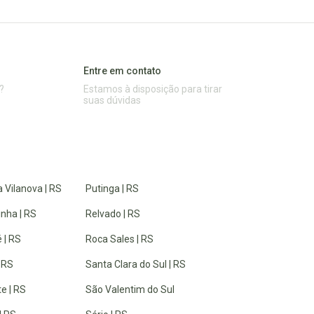
Entre em contato
?
Estamos à disposição para tirar
suas dúvidas
 Vilanova | RS
Putinga | RS
inha | RS
Relvado | RS
 | RS
Roca Sales | RS
| RS
Santa Clara do Sul | RS
e | RS
São Valentim do Sul