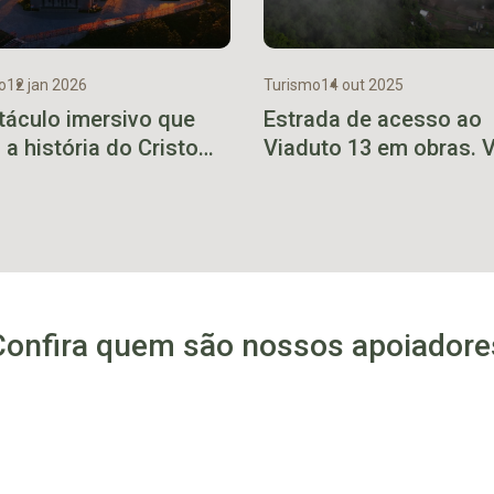
o
12 jan 2026
Turismo
14 out 2025
táculo imersivo que
Estrada de acesso ao
 a história do Cristo
Viaduto 13 em obras. 
etor estreia em março
rota alternativa
Confira quem são nossos apoiadore