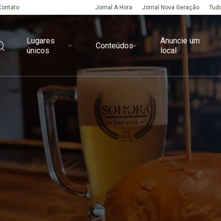
Contato
Jornal A Hora
Jornal Nova Geração
Tudo
Lugares
Anuncie um
Conteúdos
únicos
local