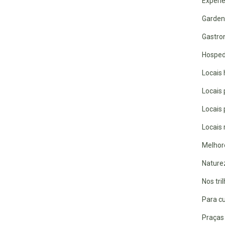
Experiê
Garden
Gastro
Hospe
Locais 
Locais
Locais
Locais 
Melhor
Nature
Nos tri
Para cu
Praças 