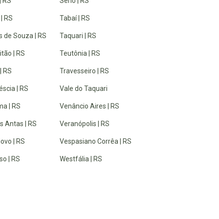
| RS
Sério | RS
 | RS
Tabaí | RS
 de Souza | RS
Taquari | RS
tão | RS
Teutônia | RS
| RS
Travesseiro | RS
éscia | RS
Vale do Taquari
a | RS
Venâncio Aires | RS
s Antas | RS
Veranópolis | RS
ovo | RS
Vespasiano Corrêa | RS
so | RS
Westfália | RS