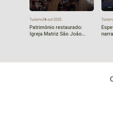
Turismo
26 out 2025
Turism
Patrimônio restaurado:
Espe
Igreja Matriz São João
narra
Batista reabre as portas
Prot
após cinco meses de obras