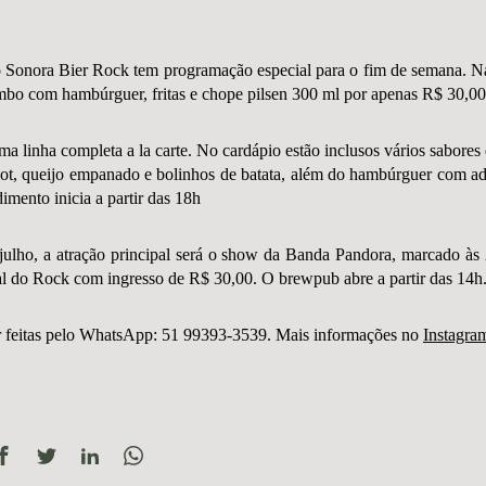
 Sonora Bier Rock tem programação especial para o fim de semana. Na 
ombo com hambúrguer, fritas e chope pilsen 300 ml por apenas R$ 30,00
a linha completa a la carte. No cardápio estão inclusos vários sabores 
ot, queijo empanado e bolinhos de batata, além do hambúrguer com adic
dimento inicia a partir das 18h
julho, a atração principal será o show da Banda Pandora, marcado à
l do Rock com ingresso de R$ 30,00. O brewpub abre a partir das 14h
r feitas pelo WhatsApp: 51 99393-3539. Mais informações no
Instagram