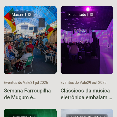
Muçum | RS
Encantado | RS
Eventos do Vale
31 jul 2026
Eventos do Vale
29 out 2025
Semana Farroupilha
Clássicos da música
de Muçum é
eletrônica embalam a
cancelada após
primeira Summer
decisão conjunta
Eletrohits no