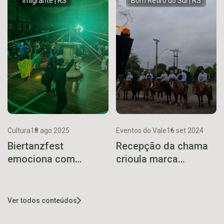
priorizar as
Boulevard Encantado
Imigrante | RS
Bom Retiro do Sul | RS
demandas do
município
Cultura
18 ago 2025
Eventos do Vale
16 set 2024
Biertanzfest
Recepção da chama
emociona com
crioula marca
homenagens e
abertura da Semana
apresentação de
Farroupilha de Bom
novo traje
Retiro do Sul
Ver todos conteúdos