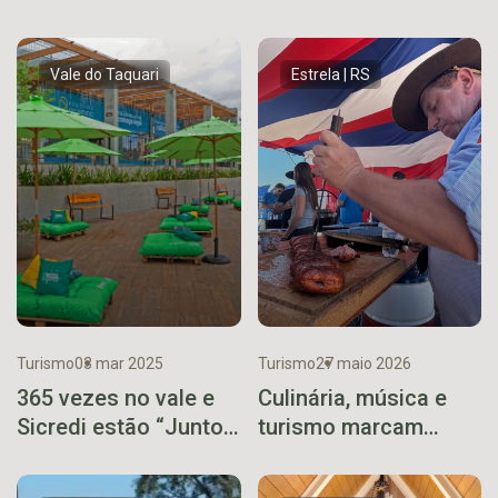
Vale do Taquari
Estrela | RS
Turismo
03 mar 2025
Turismo
27 maio 2026
365 vezes no vale e
Culinária, música e
Sicredi estão “Juntos
turismo marcam
pelo Turismo
Paleta Atlântida nos
Regional”
150 anos de Estrela