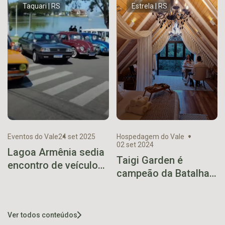
Taquari | RS
Estrela | RS
Eventos do Vale
24 set 2025
Hospedagem do Vale
02 set 2024
Lagoa Armênia sedia
Taigi Garden é
encontro de veículos
campeão da Batalha
antigos em outubro
das Hospedagens
Ver todos conteúdos