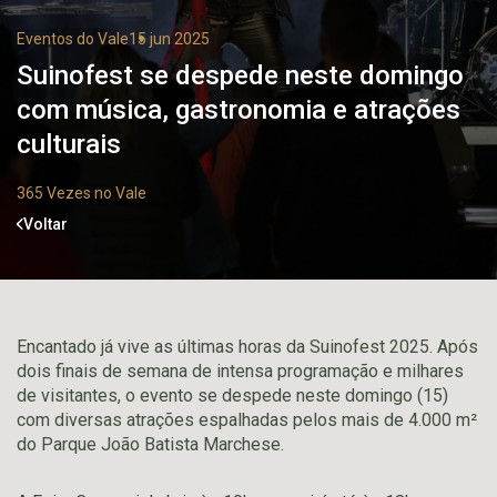
Eventos do Vale
15 jun 2025
Suinofest se despede neste domingo
com música, gastronomia e atrações
culturais
365 Vezes no Vale
Voltar
Encantado já vive as últimas horas da Suinofest 2025. Após
dois finais de semana de intensa programação e milhares
de visitantes, o evento se despede neste domingo (15)
com diversas atrações espalhadas pelos mais de 4.000 m²
do Parque João Batista Marchese.