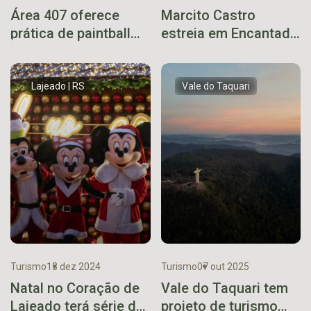
Área 407 oferece
Marcito Castro
prática de paintball
estreia em Encantado
em Lajeado
com stand-up que
mistura humor e
memória afetiva
Lajeado | RS
Vale do Taquari
Turismo
13 dez 2024
Turismo
07 out 2025
Natal no Coração de
Vale do Taquari tem
Lajeado terá série de
projeto de turismo