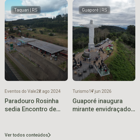
2024
sábado
Taquari | RS
Guaporé | RS
Eventos do Vale
22 ago 2024
Turismo
17 jun 2026
Paradouro Rosinha
Guaporé inaugura
sedia Encontro de
mirante envidraçado
Carros Antigos no
no Cristo Redentor
sábado
Ver todos conteúdos