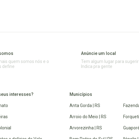
somos
Anúncie um local
mais quem somos nós e o
Tem algum lugar para sugerir
s define
Indica pra gente
seus interesses?
Municípios
nato
Anta Gorda | RS
Fazenda
iras
Arroio do Meio | RS
Forquet
lonial
Arvorezinha | RS
Guaporé