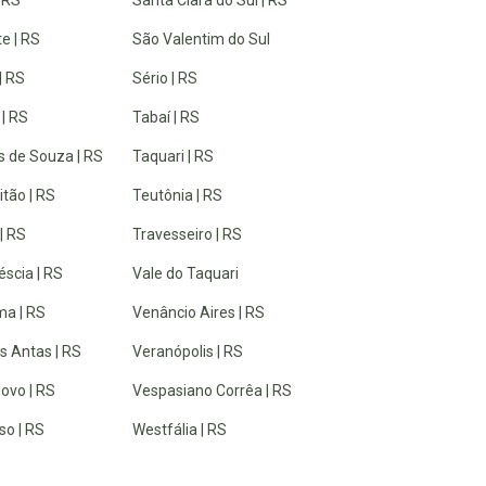
| RS
Santa Clara do Sul | RS
e | RS
São Valentim do Sul
| RS
Sério | RS
 | RS
Tabaí | RS
 de Souza | RS
Taquari | RS
tão | RS
Teutônia | RS
| RS
Travesseiro | RS
éscia | RS
Vale do Taquari
a | RS
Venâncio Aires | RS
s Antas | RS
Veranópolis | RS
ovo | RS
Vespasiano Corrêa | RS
so | RS
Westfália | RS