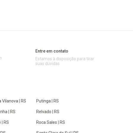
Entre em contato
?
Estamos à disposição para tirar
suas dúvidas
 Vilanova | RS
Putinga | RS
inha | RS
Relvado | RS
 | RS
Roca Sales | RS