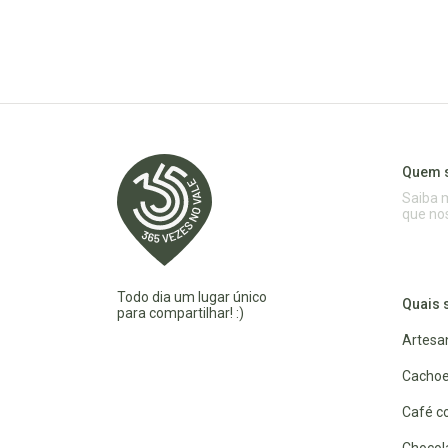
Quem 
Saiba 
que no
Todo dia um lugar único
Quais 
para compartilhar! :)
Artesa
Cachoe
Café co