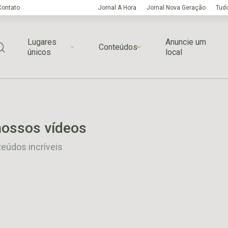
Contato
Jornal A Hora
Jornal Nova Geração
Tudo
Lugares
Anuncie um
Conteúdos
únicos
local
nossos vídeos
teúdos incríveis