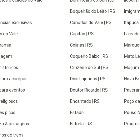
tes e delícias do Vale
Bom Retiro do Sul | RS
Ilópolis 
Boqueirão do Leão | RS
Imigrant
ncias exclusivas
Canudos do Vale | RS
Itapuca 
s do Vale
Capitão | RS
Lajeado
nomia
Colinas | RS
Marques
dagem
Coqueiro Baixo | RS
Mato Lei
históricos
Cruzeiro do Sul | RS
Muçum 
 para acampar
Dois Lajeados | RS
Nova Br
 para eventos
Doutor Ricardo | RS
Paveram
religiosos
Encantado | RS
Poço da
es picos
Estado
Pouso N
za & paisagens
Estrela | RS
Progres
lhos de trem