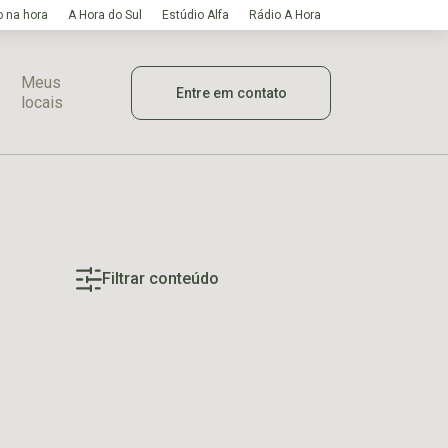
 na hora
A Hora do Sul
Estúdio Alfa
Rádio A Hora
Meus
Entre em contato
locais
Filtrar conteúdo